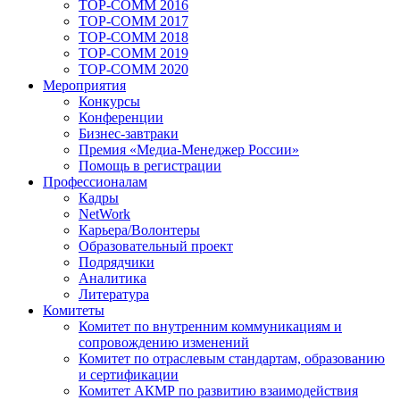
TOP-COMM 2016
TOP-COMM 2017
TOP-COMM 2018
TOP-COMM 2019
TOP-COMM 2020
Мероприятия
Конкурсы
Конференции
Бизнес-завтраки
Премия «Медиа-Менеджер России»
Помощь в регистрации
Профессионалам
Кадры
NetWork
Карьера/Волонтеры
Образовательный проект
Подрядчики
Аналитика
Литература
Комитеты
Комитет по внутренним коммуникациям и
сопровождению изменений
Комитет по отраслевым стандартам, образованию
и сертификации
Комитет АКМР по развитию взаимодействия