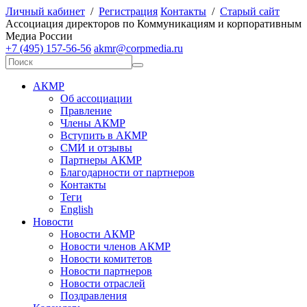
Личный кабинет
/
Регистрация
Контакты
/
Старый сайт
А
ссоциация директоров по
К
оммуникациям и корпоративным
М
едиа
Р
оссии
+7 (495) 157-56-56
akmr@corpmedia.ru
АКМР
Об ассоциации
Правление
Члены АКМР
Вступить в АКМР
СМИ и отзывы
Партнеры АКМР
Благодарности от партнеров
Контакты
Теги
English
Новости
Новости АКМР
Новости членов АКМР
Новости комитетов
Новости партнеров
Новости отраслей
Поздравления