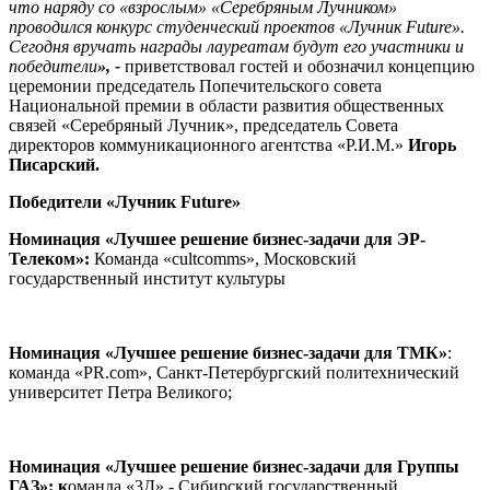
что наряду со «взрослым» «Серебряным Лучником»
проводился конкурс студенческий проектов «Лучник Future».
Сегодня вручать награды лауреатам будут его участники и
победители
», -
приветствовал гостей и обозначил концепцию
церемонии председатель Попечительского совета
Национальной премии в области развития общественных
связей «Серебряный Лучник», председатель Совета
директоров коммуникационного агентства «Р.И.М.»
Игорь
Писарский.
Победители «Лучник
Future
»
Номинация «Лучшее решение бизнес-задачи для ЭР-
Телеком»:
Команда «cultcomms», Московский
государственный институт культуры
Номинация «Лучшее решение бизнес-задачи для ТМК»
:
команда «PR.com», Санкт-Петербургский политехнический
университет Петра Великого;
Номинация «Лучшее решение бизнес-задачи для Группы
ГАЗ»:
к
оманда «3Д» - Сибирский государственный