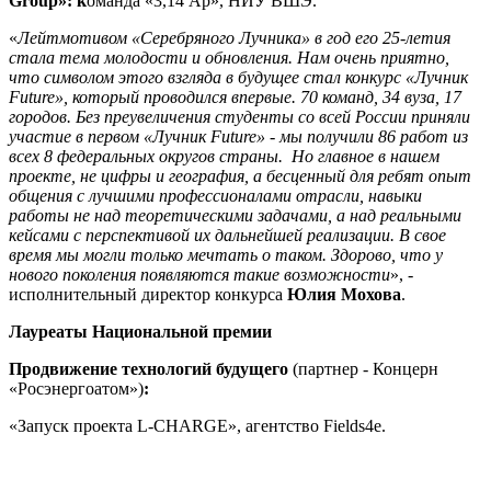
Group»: к
оманда «3,14 Ар», НИУ ВШЭ.
«
Лейтмотивом «Серебряного Лучника» в год его 25-летия
стала тема молодости и обновления. Нам очень приятно,
что символом этого взгляда в будущее стал конкурс «Лучник
Future», который проводился впервые. 70 команд, 34 вуза, 17
городов. Без преувеличения студенты со всей России приняли
участие в первом «Лучник Future» - мы получили 86 работ из
всех 8 федеральных округов страны. Но главное в нашем
проекте, не цифры и география, а бесценный для ребят опыт
общения с лучшими профессионалами отрасли, навыки
работы не над теоретическими задачами, а над реальными
кейсами с перспективой их дальнейшей реализации. В свое
время мы могли только мечтать о таком. Здорово, что у
нового поколения появляются такие возможности
», -
исполнительный директор конкурса
Юлия Мохова
.
Лауреаты Национальной премии
Продвижение технологий будущего
(партнер - Концерн
«Росэнергоатом»)
:
«Запуск проекта L-CHARGE», агентство Fields4e.