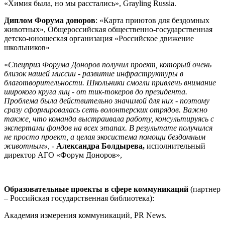
«Химия была, но мы расстались», Grayling Russia.
Диплом Форума доноров
: «Карта приютов для бездомных
животных», Общероссийская общественно-государственная
детско-юношеская организация «Российское движение
школьников»
«
Спецприз Форума Доноров получил проект, который очень
близок нашей миссии - развитие инфраструктуры в
благотворительности. Школьники смогли привлечь внимание
широкого круга лиц - от тик-токеров до президента.
Проблема была действительно значимой для них - поэтому
сразу сформировалась сеть волонтерских отрядов. Важно
также, что команда выстраивала работу, консультируясь с
экспертами фондов на всех этапах. В результате получился
не просто проект, а целая экосистема помощи бездомным
животным»,
-
Александра Болдырева,
исполнительный
директор АГО «Форум Доноров»,
Образовательные проекты в сфере коммуникаций
(партнер
– Российская государственная библиотека):
Академия измерения коммуникаций, PR News.