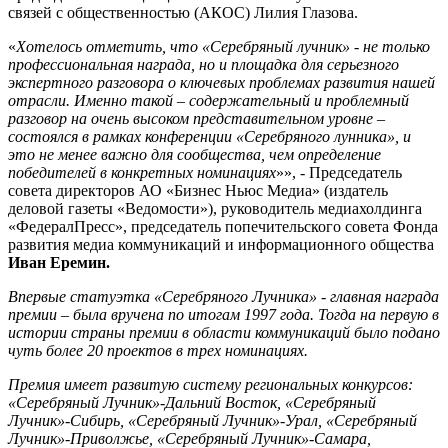
связей с общественностью (АКОС) Лилия Глазова.
«
Хотелось отметить, что «Серебряный лучник» - не только
профессиональная награда, но и площадка для серьезного
экспертного разговора о ключевых проблемах развития нашей
отрасли. Именно такой – содержательный и проблемный
разговор на очень высоком представительном уровне –
состоялся в рамках конференции «Серебряного лунника», и
это не менее важно для сообщества, чем определение
победителей в конкретных номинациях
»», - Председатель
совета директоров АО «Бизнес Ньюс Медиа» (издатель
деловой газеты «Ведомости»), руководитель медиахолдинга
«ФедералПресс», председатель попечительского совета Фонда
развития медиа коммуникаций и информационного общества
Иван Еремин.
Впервые статуэтка «Серебряного Лучника» - главная награда
премии – была вручена по итогам 1997 года. Тогда на первую в
истории страны премии в области коммуникаций было подано
чуть более 20 проектов в трех номинациях.
Премия имеет развитую систему региональных конкурсов:
«Серебряный Лучник»-Дальний Восток, «Серебряный
Лучник»-Сибирь, «Серебряный Лучник»-Урал, «Серебряный
Лучник»-Приволжье, «Серебряный Лучник»-Самара,