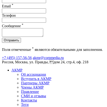
*
Email
Телефон
*
Сообщение
Отправить
*
Поля отмеченные
являются обязательными для заполнения.
+7 (495) 157-56-56
akmr@corpmedia.ru
Россия, Москва, ул. Правды, дом 24, стр.4, оф. 218
АКМР
Об ассоциации
Вступить в АКМР
Партнеры АКМР
Члены АКМР
Правление
СМИ и отзывы
Контакты
Теги