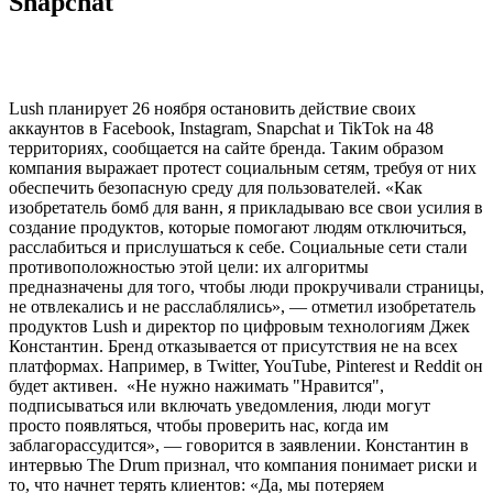
Snapchat
Lush планирует 26 ноября остановить действие своих
аккаунтов в Facebook, Instagram, Snapchat и TikTok на 48
территориях, сообщается на сайте бренда. Таким образом
компания выражает протест социальным сетям, требуя от них
обеспечить безопасную среду для пользователей. «Как
изобретатель бомб для ванн, я прикладываю все свои усилия в
создание продуктов, которые помогают людям отключиться,
расслабиться и прислушаться к себе. Социальные сети стали
противоположностью этой цели: их алгоритмы
предназначены для того, чтобы люди прокручивали страницы,
не отвлекались и не расслаблялись», — отметил изобретатель
продуктов Lush и директор по цифровым технологиям Джек
Константин. Бренд отказывается от присутствия не на всех
платформах. Например, в Twitter, YouTube, Pinterest и Reddit он
будет активен. «Не нужно нажимать "Нравится",
подписываться или включать уведомления, люди могут
просто появляться, чтобы проверить нас, когда им
заблагорассудится», — говорится в заявлении. Константин в
интервью The Drum признал, что компания понимает риски и
то, что начнет терять клиентов: «Да, мы потеряем