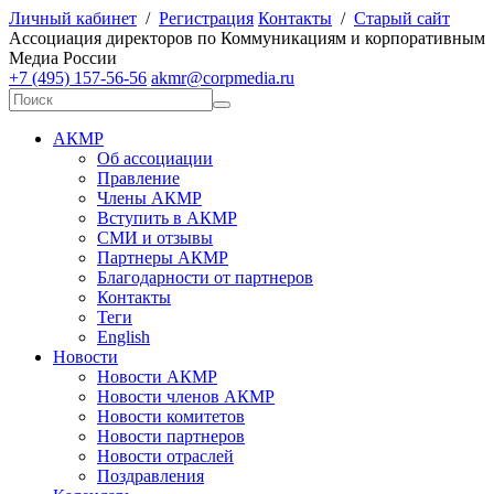
Личный кабинет
/
Регистрация
Контакты
/
Старый сайт
А
ссоциация директоров по
К
оммуникациям и корпоративным
М
едиа
Р
оссии
+7 (495) 157-56-56
akmr@corpmedia.ru
АКМР
Об ассоциации
Правление
Члены АКМР
Вступить в АКМР
СМИ и отзывы
Партнеры АКМР
Благодарности от партнеров
Контакты
Теги
English
Новости
Новости АКМР
Новости членов АКМР
Новости комитетов
Новости партнеров
Новости отраслей
Поздравления