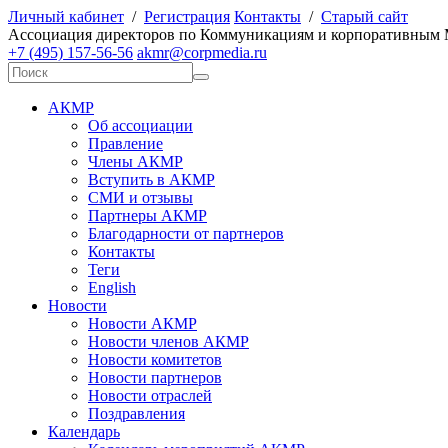
Личный кабинет
/
Регистрация
Контакты
/
Старый сайт
А
ссоциация директоров по
К
оммуникациям и корпоративным
+7 (495) 157-56-56
akmr@corpmedia.ru
АКМР
Об ассоциации
Правление
Члены АКМР
Вступить в АКМР
СМИ и отзывы
Партнеры АКМР
Благодарности от партнеров
Контакты
Теги
English
Новости
Новости АКМР
Новости членов АКМР
Новости комитетов
Новости партнеров
Новости отраслей
Поздравления
Календарь