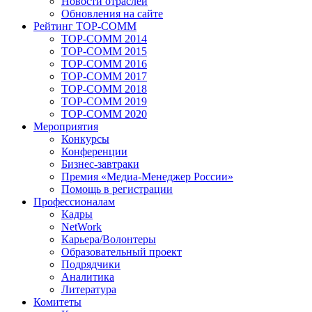
Новости отраслей
Обновления на сайте
Рейтинг TOP-COMM
TOP-COMM 2014
TOP-COMM 2015
TOP-COMM 2016
TOP-COMM 2017
TOP-COMM 2018
TOP-COMM 2019
TOP-COMM 2020
Мероприятия
Конкурсы
Конференции
Бизнес-завтраки
Премия «Медиа-Менеджер России»
Помощь в регистрации
Профессионалам
Кадры
NetWork
Карьера/Волонтеры
Образовательный проект
Подрядчики
Аналитика
Литература
Комитеты