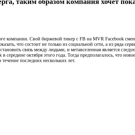
рга, таким образом компания хочет показ
оге компании. Свой биржевой тикер с FB на MVR Facebook смени
азать, что состоит не только из социальной сети, а из ряда серв
становить связь между людьми, и метавселенная является след
 в середине октября этого года. Тогда предполагалось, что нов
в течение последних нескольких лет.