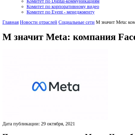
Комитет по Digital-коммуникациям
Комитет по корпоративному видео
Комитет по Event - менеджменту
Главная
Новости отраслей
Социальные сети
M значит Meta: ко
M значит Meta: компания Fac
Дата публикации:
29
октября
,
2021