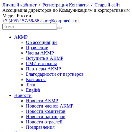
Личный кабинет
/
Регистрация
Контакты
/
Старый сайт
А
ссоциация директоров по
К
оммуникациям и корпоративным
М
едиа
Р
оссии
+7 (495) 157-56-56
akmr@corpmedia.ru
АКМР
Об ассоциации
Правление
Члены АКМР
Вступить в АКМР
СМИ и отзывы
Партнеры АКМР
Благодарности от партнеров
Контакты
Теги
English
Новости
Новости АКМР
Новости членов АКМР
Новости комитетов
Новости партнеров
Новости отраслей
Поздравления