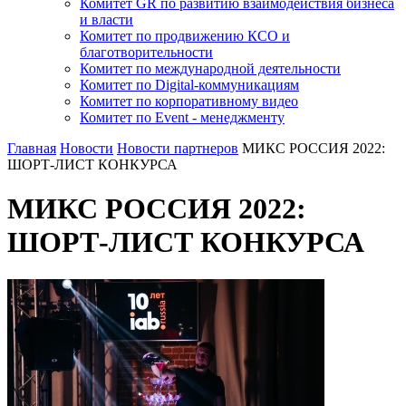
Комитет GR по развитию взаимодействия бизнеса
и власти
Комитет по продвижению КСО и
благотворительности
Комитет по международной деятельности
Комитет по Digital-коммуникациям
Комитет по корпоративному видео
Комитет по Event - менеджменту
Главная
Новости
Новости партнеров
МИКС РОССИЯ 2022:
ШОРТ-ЛИСТ КОНКУРСА
МИКС РОССИЯ 2022:
ШОРТ-ЛИСТ КОНКУРСА