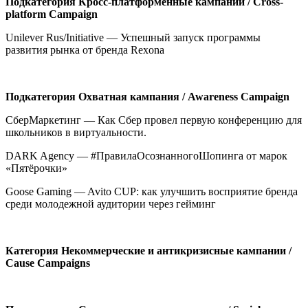
Подкатегория
Кросс-платформенные кампании /
Cross-
platform Campaign
Unilever Rus/Initiative — Успешный запуск программы
развития рынка от бренда Rexona
Подкатегория
Охватная кампания /
Awareness Campaign
СберМаркетинг — Как Сбер провел первую конференцию для
школьников в виртуальности.
DARK Agency — #ПравилаОсознанногоШопинга от марок
«Пятёрочки»
Goose Gaming — Avito CUP: как улучшить восприятие бренда
среди молодежной аудитории через гейминг
Категория
Некоммерческие и антикризисные кампании /
Cause
С
ampaigns