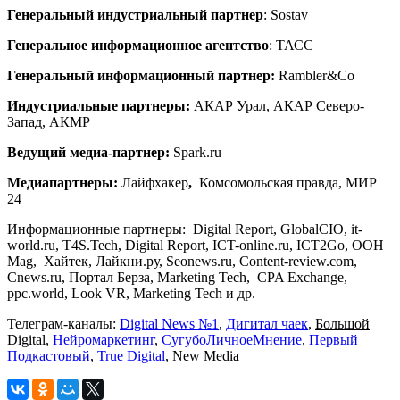
Генеральный индустриальный партнер
: Sostav
Генеральное информационное агентство
: ТАСС
Генеральный информационный партнер:
Rambler&Co
Индустриальные партнеры:
АКАР Урал, АКАР Северо-
Запад, АКМР
Ведущий медиа-партнер:
Spark.ru
Медиапартнеры:
Лайфхакер
,
Комсомольская правда, МИР
24
Информационные партнеры: Digital Report, GlobalCIO, it-
world.ru, T4S.Tech, Digital Report, ICT-online.ru, ICT2Go, OOH
Mag, Хайтек, Лайкни.ру, Seonews.ru, Content-review.com,
Cnews.ru, Портал Берза, Marketing Tech, CPA Exchange,
ppc.world, Look VR, Marketing Tech и др.
Телеграм-каналы:
Digital News №1
,
Дигитал чаек
,
Большой
Digital,
Нейромаркетинг
,
СугубоЛичноеМнение
,
Первый
Подкастовый
,
True Digital
, New Media