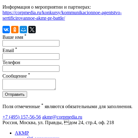
Информация о мероприятии и партнерах:
https://corpmedia.ru/konkursy/kommunikacionnoe-agentstvo-
sertificirovannoe-akmr-pr-battle/
*
Ваше имя
*
Email
Телефон
*
Сообщение
Отправить
*
Поля отмеченные
являются обязательными для заполнения.
+7 (495) 157-56-56
akmr@corpmedia.ru
Россия, Москва, ул. Правды, дом 24, стр.4, оф. 218
АКМР