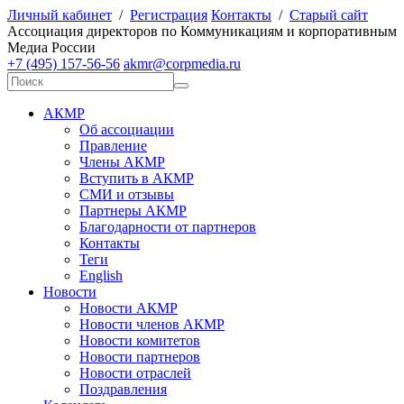
Личный кабинет
/
Регистрация
Контакты
/
Старый сайт
А
ссоциация директоров по
К
оммуникациям и корпоративным
М
едиа
Р
оссии
+7 (495) 157-56-56
akmr@corpmedia.ru
АКМР
Об ассоциации
Правление
Члены АКМР
Вступить в АКМР
СМИ и отзывы
Партнеры АКМР
Благодарности от партнеров
Контакты
Теги
English
Новости
Новости АКМР
Новости членов АКМР
Новости комитетов
Новости партнеров
Новости отраслей
Поздравления