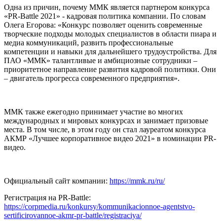
Одна из причин, почему ММК является партнером конкурса
«
PR-Battle 2021
» - кадровая политика компании. По словам
Олега Егорова: «Конкурс позволяет оценить современные
творческие подходы молодых специалистов в области пиара и
медиа коммуникаций, развить профессиональные
компетенции и навыки для дальнейшего трудоустройства. Для
ПАО «ММК» талантливые и амбициозные сотрудники –
приоритетное направление развития кадровой политики. Они
– двигатель прогресса современного предприятия».
ММК также ежегодно принимает участие во многих
международных и мировых конкурсах и занимает призовые
места. В том числе, в этом году он стал лауреатом конкурса
АКМР «Лучшее корпоративное видео 2021» в номинации
PR-
видео.
Официальный сайт компании:
https://mmk.ru/ru/
Регистрация на
PR-Battle
:
https://corpmedia.ru/konkursy/kommunikacionnoe-agentstvo-
sertificirovannoe-akmr-pr-battle/registraciya/