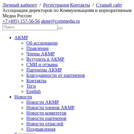
Личный кабинет
/
Регистрация
Контакты
/
Старый сайт
А
ссоциация директоров по
К
оммуникациям и корпоративным
М
едиа
Р
оссии
+7 (495) 157-56-56
akmr@corpmedia.ru
АКМР
Об ассоциации
Правление
Члены АКМР
Вступить в АКМР
СМИ и отзывы
Партнеры АКМР
Благодарности от партнеров
Контакты
Теги
English
Новости
Новости АКМР
Новости членов АКМР
Новости комитетов
Новости партнеров
Новости отраслей
Поздравления