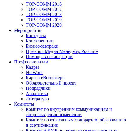
TOP-COMM 2016
TOP-COMM 2017
TOP-COMM 2018
TOP-COMM 2019
TOP-COMM 2020
Мероприятия
Конкурсы
Конференции
Бизнес-завтраки
Премия «Медиа-Менеджер России»
Помощь в регистрации
Профессионалам
Кадры
NetWork
Карьера/Волонтеры
Образовательный проект
Подрядчики
Аналитика
Литература
Комитеты
Комитет по внутренним коммуникациям и
сопровождению изменений
Комитет по отраслевым стандартам, образованию
и сертификации
Комитет АКМР по развитию взаимодействия