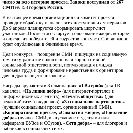
число за всю историю проекта. Заявки поступили от 267
СМИ из 153 городов России.
В настоящее время организационный комитет проекта
проводит обработку и анализ всех поступивших материалов.
До 9 апреля планируется сформировать шорт-лист
участников. После этого стартует голосование жюри, которое
и определит победителей и лауреатов конкурса. Состав жюри
будет опубликован в ближайшее время.
Цели конкурса – поощрение СМИ, пишущих на социальную
тематику, развитие волонтерства и корпоративной
социальной ответственности, популяризация имиджа
человека труда и формирование нравственных ориентиров
для подрастающего поколения.
Награды вручаются в 8 номинациях:
«ТВ-герой»
(для ТВ
каналов),
«На линии добра»
(для интернет-порталов и
информационных агентств),
«Печать общества»
(для
редакций газет и журналов),
«За социальное партнерство»
(лучший социальный проект, организованный СМИ),
«Корпоративная пресса», «Симпатия жюри», «Поколение
добра»
(лучшее СМИ, выпускаемое студентами или
кафедрами ВУЗов и ССузов),
«Сети добра»
– для блогеров и
пабликов в социальных сетях.