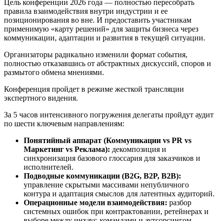
Цель конференции 2026 года — полностью пересобрать
правила взаимодействия внутри индустрии и ее
позиционирования во вне. И предоставить участникам
применимую «карту решений» для защиты бизнеса через
коммуникации, адаптации и развития в текущей ситуации.
Организаторы радикально изменили формат события,
полностью отказавшись от абстрактных дискуссий, споров и
размытого обмена мнениями.
Конференция пройдет в режиме жесткой трансляции
экспертного видения.
За 5 часов интенсивного погружения делегаты пройдут аудит
по шести ключевым направлениям:
Понятийный аппарат (Коммуникации vs PR vs
Маркетинг vs Реклама):
декомпозиция и
синхронизация базового глоссария для заказчиков и
исполнителей.
Подводные коммуникации (B2G, B2P, B2B):
управление скрытыми массивами непубличного
контура и адаптация смыслов для латентных аудиторий.
Операционные модели взаимодействия:
разбор
системных ошибок при контрактовании, ретейнерах и
выборе между инхаус-командами и аутсорсингом.