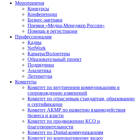
Мероприятия
Конкурсы
Конференции
Бизнес-завтраки
Премия «Медиа-Менеджер России»
Помощь в регистрации
Профессионалам
Кадры
NetWork
Карьера/Волонтеры
Образовательный проект
Подрядчики
Аналитика
Литература
Комитеты
Комитет по внутренним коммуникациям и
сопровождению изменений
Комитет по отраслевым стандартам, образованию
и сертификации
Комитет АКМР по развитию взаимодействия
бизнеса и власти
Комитет по продвижению КСО и
благотворительности
Комитет по Digital-коммуникациям
Комитет по корпоративному видео