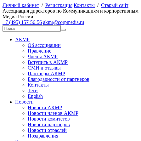
Личный кабинет
/
Регистрация
Контакты
/
Старый сайт
А
ссоциация директоров по
К
оммуникациям и корпоративным
М
едиа
Р
оссии
+7 (495) 157-56-56
akmr@corpmedia.ru
АКМР
Об ассоциации
Правление
Члены АКМР
Вступить в АКМР
СМИ и отзывы
Партнеры АКМР
Благодарности от партнеров
Контакты
Теги
English
Новости
Новости АКМР
Новости членов АКМР
Новости комитетов
Новости партнеров
Новости отраслей
Поздравления