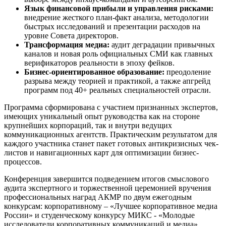
Язык финансовой прибыли и управления рисками:
внедрение жесткого план-факт анализа, методологии
быстрых исследований и презентации расходов на
уровне Совета директоров.
Трансформация медиа:
аудит деградации привычных
каналов и новая роль официальных СМИ как главных
верификаторов реальности в эпоху фейков.
Бизнес-ориентированное образование:
преодоление
разрыва между теорией и практикой, а также апгрейд
программ под 40+ реальных специальностей отрасли.
Программа сформирована с участием признанных экспертов,
имеющих уникальный опыт руководства как на стороне
крупнейших корпораций, так и внутри ведущих
коммуникационных агентств. Практическим результатом для
каждого участника станет пакет готовых антикризисных чек-
листов и навигационных карт для оптимизации бизнес-
процессов.
Конференция завершится подведением итогов смыслового
аудита экспертного и торжественной церемонией вручения
профессиональных наград АКМР по двум ежегодным
конкурсам: корпоративному – «Лучшее корпоративное медиа
России» и студенческому конкурсу МИКС - «Молодые
исследователи корпоративных коммуникаций и медиа».