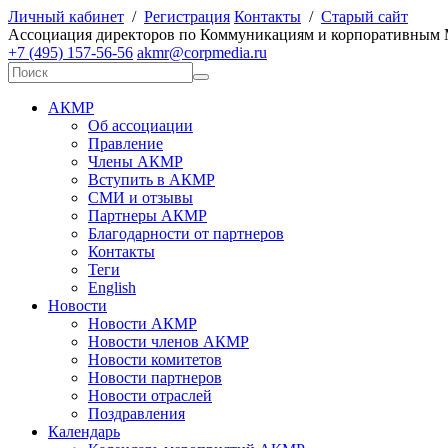
Личный кабинет
/
Регистрация
Контакты
/
Старый сайт
А
ссоциация директоров по
К
оммуникациям и корпоративным
+7 (495) 157-56-56
akmr@corpmedia.ru
АКМР
Об ассоциации
Правление
Члены АКМР
Вступить в АКМР
СМИ и отзывы
Партнеры АКМР
Благодарности от партнеров
Контакты
Теги
English
Новости
Новости АКМР
Новости членов АКМР
Новости комитетов
Новости партнеров
Новости отраслей
Поздравления
Календарь