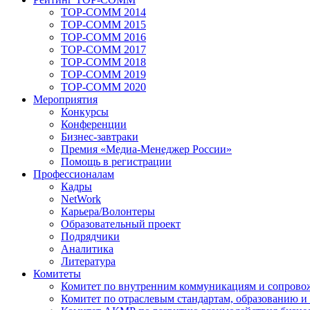
TOP-COMM 2014
TOP-COMM 2015
TOP-COMM 2016
TOP-COMM 2017
TOP-COMM 2018
TOP-COMM 2019
TOP-COMM 2020
Мероприятия
Конкурсы
Конференции
Бизнес-завтраки
Премия «Медиа-Менеджер России»
Помощь в регистрации
Профессионалам
Кадры
NetWork
Карьера/Волонтеры
Образовательный проект
Подрядчики
Аналитика
Литература
Комитеты
Комитет по внутренним коммуникациям и сопров
Комитет по отраслевым стандартам, образованию и