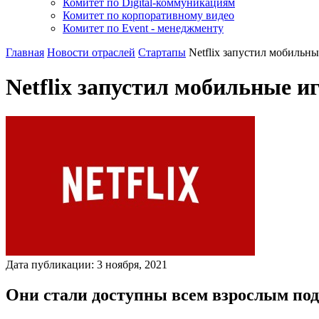
Комитет по Digital-коммуникациям
Комитет по корпоративному видео
Комитет по Event - менеджменту
Главная
Новости отраслей
Стартапы
Netflix запустил мобильн
Netflix запустил мобильные и
Дата публикации:
3
ноября
,
2021
Они стали доступны всем взрослым по