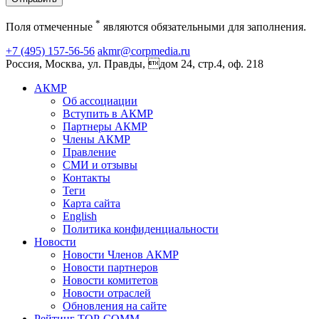
*
Поля отмеченные
являются обязательными для заполнения.
+7 (495) 157-56-56
akmr@corpmedia.ru
Россия, Москва, ул. Правды, дом 24, стр.4, оф. 218
АКМР
Об ассоциации
Вступить в АКМР
Партнеры АКМР
Члены АКМР
Правление
СМИ и отзывы
Контакты
Теги
Карта сайта
English
Политика конфиденциальности
Новости
Новости Членов АКМР
Новости партнеров
Новости комитетов
Новости отраслей
Обновления на сайте
Рейтинг TOP-COMM