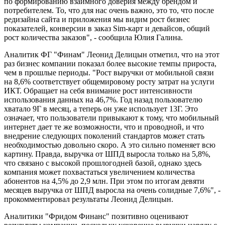
по формированию взаимного доверия между брендом и
потребителем. То, что для нас очень важно, это то, что после
редизайна сайта и приложения мы видим рост бизнес
показателей, конверсии в заказ Sim-карт и девайсов, общий
рост количества заказов", - сообщила Юлия Галина.
Аналитик ФГ "Финам" Леонид Делицын отметил, что на этот
раз бизнес компании показал более высокие темпы прироста,
чем в прошлые периоды.
"Рост выручки от мобильной связи
на 8,6% соответствует общемировому росту затрат на услуги
ИКТ. Обращает на себя внимание рост интенсивности
использования данных на 46,7%. Год назад пользователю
хватало 9Г в месяц, а теперь он уже использует 13Г. Это
означает, что пользователи привыкают к тому, что мобильный
интернет дает те же возможности, что и проводной, и что
внедрение следующих поколений стандартов может стать
необходимостью довольно скоро. А это сильно поменяет всю
картину. Правда, выручка от ШПД выросла только на 5,8%,
что связано с высокой прошлогодней базой, однако здесь
компания может похвастаться увеличением количества
абонентов на 4,5% до 2,9 млн. При этом по итогам девяти
месяцев выручка от ШПД выросла на очень солидные 7,6%", -
прокомментировал результаты Леонид Делицын.
Аналитики "Фридом Финанс" позитивно оценивают