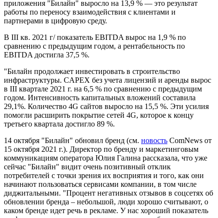
приложения "Билайн" выросло на 13,9 % — это результат
работы по переносу взаимодействия с клиентами и
партнерами в цифровую среду.
В III кв. 2021 г/ показатель EBITDA вырос на 1,9 % по
сравнению с предыдущим годом, а рентабельность по
EBITDA достигла 37,5 %.
"Билайн продолжает инвестировать в строительство
инфраструктуры. CAPEX без учета лицензий и аренды вырос
в III квартале 2021 г. на 6,5 % по сравнению с предыдущим
годом. Интенсивность капитальных вложений составила
29,1%. Количество 4G сайтов выросло на 15,5 %. Эти усилия
помогли расширить покрытие сетей 4G, которое к концу
третьего квартала достигло 89 %.
14 октября "Билайн" обновил бренд (см.
новость
ComNews от
15 октября 2021 г.). Директор по бренду и маркетинговым
коммуникациям оператора Юлия Галина рассказала, что уже
сейчас "Билайн" видит очень позитивный отклик
потребителей с точки зрения их восприятия и того, как они
начинают пользоваться сервисами компании, в том числе
диджитальными. "Процент негативных отзывов в соцсетях об
обновлении бренда – небольшой, люди хорошо считывают, о
каком бренде идет речь в рекламе. У нас хороший показатель