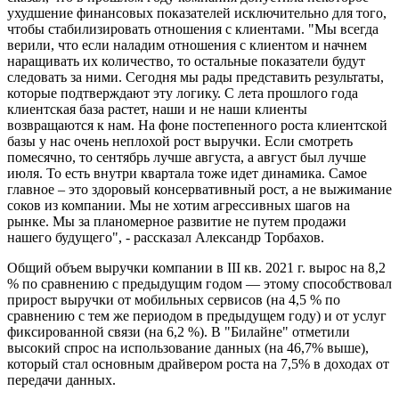
ухудшение финансовых показателей исключительно для того,
чтобы стабилизировать отношения с клиентами. "Мы всегда
верили, что если наладим отношения с клиентом и начнем
наращивать их количество, то остальные показатели будут
следовать за ними. Сегодня мы рады представить результаты,
которые подтверждают эту логику. С лета прошлого года
клиентская база растет, наши и не наши клиенты
возвращаются к нам. На фоне постепенного роста клиентской
базы у нас очень неплохой рост выручки. Если смотреть
помесячно, то сентябрь лучше августа, а август был лучше
июля. То есть внутри квартала тоже идет динамика. Самое
главное – это здоровый консервативный рост, а не выжимание
соков из компании. Мы не хотим агрессивных шагов на
рынке. Мы за планомерное развитие не путем продажи
нашего будущего", - рассказал Александр Торбахов.
Общий объем выручки компании в III кв. 2021 г. вырос на 8,2
% по сравнению с предыдущим годом — этому способствовал
прирост выручки от мобильных сервисов (на 4,5 % по
сравнению с тем же периодом в предыдущем году) и от услуг
фиксированной связи (на 6,2 %). В "Билайне" отметили
высокий спрос на использование данных (на 46,7% выше),
который стал основным драйвером роста на 7,5% в доходах от
передачи данных.