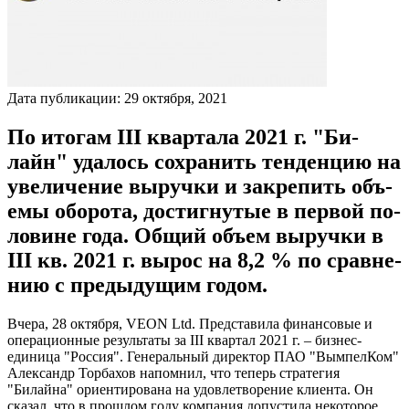
Дата публикации:
29
октября
,
2021
По ито­гам III квар­та­ла 2021 г. "Би­
лайн" уда­лось сох­ра­нить тен­денцию на
уве­личе­ние вы­руч­ки и зак­ре­пить объ­
емы обо­рота, дос­тигну­тые в пер­вой по­
лови­не го­да. Об­щий объ­ем вы­руч­ки в
III кв. 2021 г. вы­рос на 8,2 % по срав­не­
нию с пре­дыду­щим го­дом.
Вчера, 28 октября, VEON Ltd.
Представила финансовые и
операционные результаты за
III
квартал 2021 г. – бизнес-
единица "Россия".
Генеральный директор ПАО "ВымпелКом"
Александр Торбахов напомнил, что теперь стратегия
"Билайна" ориентирована на удовлетворение клиента. Он
сказал, что в прошлом году компания допустила некоторое