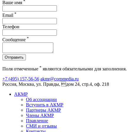
*
Ваше имя
*
Email
Телефон
*
Сообщение
Отправить
*
Поля отмеченные
являются обязательными для заполнения.
+7 (495) 157-56-56
akmr@corpmedia.ru
Россия, Москва, ул. Правды, дом 24, стр.4, оф. 218
АКМР
Об ассоциации
Вступить в АКМР
Партнеры АКМР
Члены АКМР
Правление
СМИ и отзывы
Контакты