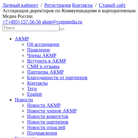
Личный кабинет
/
Регистрация
Контакты
/
Старый сайт
А
ссоциация директоров по
К
оммуникациям и корпоративным
М
едиа
Р
оссии
+7 (495) 157-56-56
akmr@corpmedia.ru
АКМР
Об ассоциации
Правление
Члены АКМР
Вступить в АКМР
СМИ и отзывы
Партнеры АКМР
Благодарности от партнеров
Контакты
Теги
English
Новости
Новости АКМР
Новости членов АКМР
Новости комитетов
Новости партнеров
Новости отраслей
Поздравления