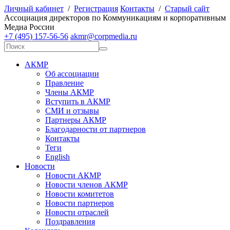
Личный кабинет
/
Регистрация
Контакты
/
Старый сайт
А
ссоциация директоров по
К
оммуникациям и корпоративным
М
едиа
Р
оссии
+7 (495) 157-56-56
akmr@corpmedia.ru
АКМР
Об ассоциации
Правление
Члены АКМР
Вступить в АКМР
СМИ и отзывы
Партнеры АКМР
Благодарности от партнеров
Контакты
Теги
English
Новости
Новости АКМР
Новости членов АКМР
Новости комитетов
Новости партнеров
Новости отраслей
Поздравления