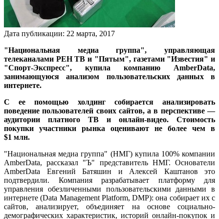
Дата публикации:
22
марта
,
2017
"Национальная медиа группа", управляющая
телеканалами РЕН ТВ и "Пятым", газетами "Известия" и
"Спорт-Экспресс", купила компанию AmberData,
занимающуюся анализом пользовательских данных в
интернете.
С ее помощью холдинг собирается анализировать
поведение пользователей своих сайтов, а в перспективе —
аудитории платного ТВ и онлайн-видео. Стоимость
покупки участники рынка оценивают не более чем в
$1 млн.
"Национальная медиа группа" (НМГ) купила 100% компании
AmberData, рассказал "Ъ" представитель НМГ. Основатели
AmberData Евгений Батяшин и Алексей Каштанов это
подтвердили. Компания разрабатывает платформу для
управления обезличенными пользовательскими данными в
интернете (Data Management Platform, DMP): она собирает их с
сайтов, анализирует, объединяет на основе социально-
демографических характеристик, историй онлайн-покупок и