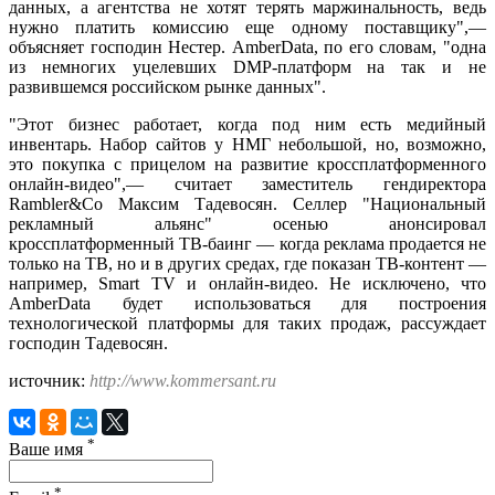
данных, а агентства не хотят терять маржинальность, ведь
нужно платить комиссию еще одному поставщику",—
объясняет господин Нестер. AmberData, по его словам, "одна
из немногих уцелевших DMP-платформ на так и не
развившемся российском рынке данных".
"Этот бизнес работает, когда под ним есть медийный
инвентарь. Набор сайтов у НМГ небольшой, но, возможно,
это покупка с прицелом на развитие кроссплатформенного
онлайн-видео",— считает заместитель гендиректора
Rambler&Co Максим Тадевосян. Селлер "Национальный
рекламный альянс" осенью анонсировал
кроссплатформенный ТВ-баинг — когда реклама продается не
только на ТВ, но и в других средах, где показан ТВ-контент —
например, Smart TV и онлайн-видео. Не исключено, что
AmberData будет использоваться для построения
технологической платформы для таких продаж, рассуждает
господин Тадевосян.
источник:
http://www.kommersant.ru
*
Ваше имя
*