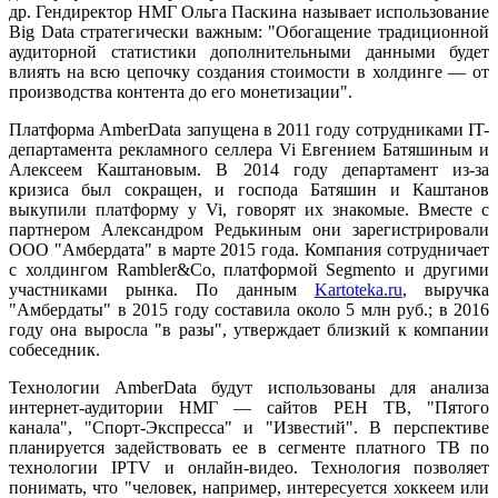
др. Гендиректор НМГ Ольга Паскина называет использование
Big Data стратегически важным: "Обогащение традиционной
аудиторной статистики дополнительными данными будет
влиять на всю цепочку создания стоимости в холдинге — от
производства контента до его монетизации".
Платформа AmberData запущена в 2011 году сотрудниками IT-
департамента рекламного селлера Vi Евгением Батяшиным и
Алексеем Каштановым. В 2014 году департамент из-за
кризиса был сокращен, и господа Батяшин и Каштанов
выкупили платформу у Vi, говорят их знакомые. Вместе с
партнером Александром Редькиным они зарегистрировали
ООО "Амбердата" в марте 2015 года. Компания сотрудничает
с холдингом Rambler&Co, платформой Segmento и другими
участниками рынка. По данным
Kartoteka.ru
, выручка
"Амбердаты" в 2015 году составила около 5 млн руб.; в 2016
году она выросла "в разы", утверждает близкий к компании
собеседник.
Технологии AmberData будут использованы для анализа
интернет-аудитории НМГ — сайтов РЕН ТВ, "Пятого
канала", "Спорт-Экспресса" и "Известий". В перспективе
планируется задействовать ее в сегменте платного ТВ по
технологии IPTV и онлайн-видео. Технология позволяет
понимать, что "человек, например, интересуется хоккеем или