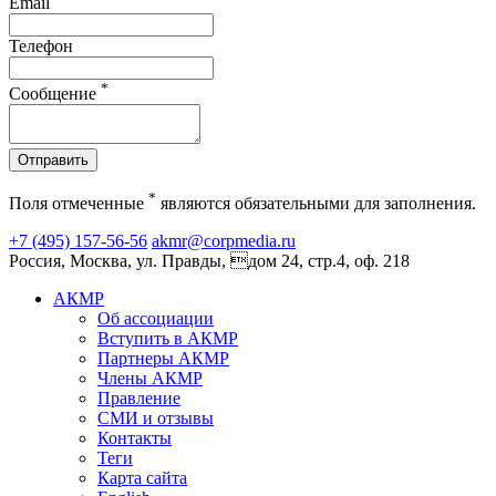
Email
Телефон
*
Сообщение
Отправить
*
Поля отмеченные
являются обязательными для заполнения.
+7 (495) 157-56-56
akmr@corpmedia.ru
Россия, Москва, ул. Правды, дом 24, стр.4, оф. 218
АКМР
Об ассоциации
Вступить в АКМР
Партнеры АКМР
Члены АКМР
Правление
СМИ и отзывы
Контакты
Теги
Карта сайта