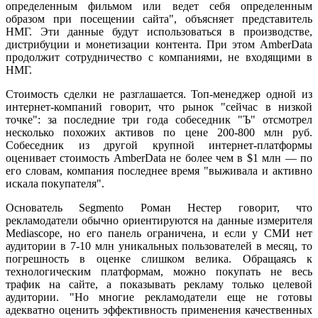
определенным фильмом или ведет себя определенным
образом при посещении сайта", объясняет представитель
НМГ. Эти данные будут использоваться в производстве,
дистрибуции и монетизации контента. При этом AmberData
продолжит сотрудничество с компаниями, не входящими в
НМГ.
Стоимость сделки не разглашается. Топ-менеджер одной из
интернет-компаний говорит, что рынок "сейчас в низкой
точке": за последние три года собеседник "Ъ" отсмотрел
несколько похожих активов по цене 200-800 млн руб.
Собеседник из другой крупной интернет-платформы
оценивает стоимость AmberData не более чем в $1 млн — по
его словам, компания последнее время "выживала и активно
искала покупателя".
Основатель Segmento Роман Нестер говорит, что
рекламодатели обычно ориентируются на данные измерителя
Mediascope, но его панель ограничена, и если у СМИ нет
аудитории в 7-10 млн уникальных пользователей в месяц, то
погрешность в оценке слишком велика. Обращаясь к
технологическим платформам, можно покупать не весь
трафик на сайте, а показывать рекламу только целевой
аудитории. "Но многие рекламодатели еще не готовы
адекватно оценить эффективность применения качественных