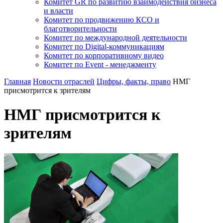
Комитет GR по развитию взаимодействия бизнеса
и власти
Комитет по продвижению КСО и
благотворительности
Комитет по международной деятельности
Комитет по Digital-коммуникациям
Комитет по корпоративному видео
Комитет по Event - менеджменту
Главная
Новости отраслей
Цифры, факты, право
НМГ
присмотрится к зрителям
НМГ присмотрится к
зрителям