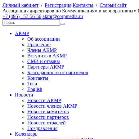
Личный кабинет
/
Регистрация
Контакты
/
Старый сайт
А
ссоциация директоров по
К
оммуникациям и корпоративным
+7 (495) 157-56-56
akmr@corpmedia.ru
АКМР
Об ассоциации
Правление
Члены АКМР
Вступить в АКМР
СМИ и отзывы
Партнеры АКМР
Благодарности от партнеров
Контакты
Теги
English
Новости
Новости АКМР
Новости членов АКМР
Новости комитетов
Новости партнеров
Новости отраслей
Поздравления
Календарь