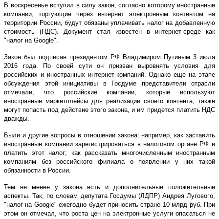
В воскресенье вступил в силу закон, согласно которому иностранные
компании, торгующие через интернет электронным контентом на
территории России, будут обязаны уплачивать налог на добавленную
стоимость (НДС). Документ стал известен в интернет-среде как
"налог на Google".
Закон был подписан президентом РФ Владимиром Путиным 3 июля
2016 года. По своей сути он призван выровнять условия для
российских и иностранных интернет-компаний. Однако еще на этапе
обсуждения этой инициативы в Госдуме представители отрасли
отмечали, что российские компании, которые используют
иностранные маркетплейсы для реализации своего контента, также
могут попасть под действие этого закона, и им придется платить НДС
дважды.
Были и другие вопросы в отношении закона: например, как заставить
иностранные компании зарегистрироваться в налоговом органе РФ и
платить этот налог; как рассказать многочисленным иностранным
компаниям без российского филиала о появлении у них такой
обязанности в России.
Тем не менее у закона есть и дополнительные положительные
аспекты. Так, по словам депутата Госдумы (ЛДПР) Андрея Лугового,
"налог на Google" ежегодно будет приносить стране 10 млрд руб. При
этом он отмечал, что роста цен на электронные услуги опасаться не