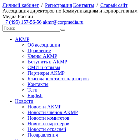
Личный кабинет
/
Регистрация
Контакты
/
Старый сайт
А
ссоциация директоров по
К
оммуникациям и корпоративным
М
едиа
Р
оссии
+7 (495) 157-56-56
akmr@corpmedia.ru
АКМР
Об ассоциации
Правление
Члены АКМР
Вступить в АКМР
СМИ и отзывы
Партнеры АКМР
Благодарности от партнеров
Контакты
Теги
English
Новости
Новости АКМР
Новости членов АКМР
Новости комитетов
Новости партнеров
Новости отраслей
Поздравления