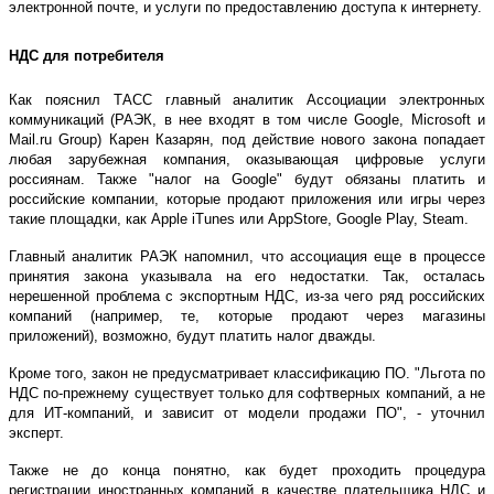
электронной почте, и услуги по предоставлению доступа к интернету.
НДС для потребителя
Как пояснил ТАСС главный аналитик Ассоциации электронных
коммуникаций (РАЭК, в нее входят в том числе Google, Microsoft и
Mail.ru Group) Карен Казарян, под действие нового закона попадает
любая зарубежная компания, оказывающая цифровые услуги
россиянам. Также "налог на Google" будут обязаны платить и
российские компании, которые продают приложения или игры через
такие площадки, как Apple iTunes или AppStore, Google Play, Steam.
Главный аналитик РАЭК напомнил, что ассоциация еще в процессе
принятия закона указывала на его недостатки. Так, осталась
нерешенной проблема с экспортным НДС, из-за чего ряд российских
компаний (например, те, которые продают через магазины
приложений), возможно, будут платить налог дважды.
Кроме того, закон не предусматривает классификацию ПО. "Льгота по
НДС по-прежнему существует только для софтверных компаний, а не
для ИТ-компаний, и зависит от модели продажи ПО", - уточнил
эксперт.
Также не до конца понятно, как будет проходить процедура
регистрации иностранных компаний в качестве плательщика НДС и