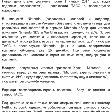
Новая цена станет доступна после 1 января 2017 года, когда
подписки возобновятся", - рассказали ТАСС в пресс-службе
корпорации.
В японской Nintendo (разработчик консолей и видеоигр,
участвовавшая в запуске Pokemon Go) заявили, что цены на игры для
российских пользователей в сервисе Nintendo eShop для игровых
приставок Nintendo 3DS и Wii U вырастут примерно на 20%. "В это
изменение уже заложена и небольшая коррекция, связанная с
динамикой курса рубля к евро за последние полтора года", - указали
ТАСС в пресс-службе Nintendo. Цены на часть ассортимента
компания обновила уже 15 декабря. При этом стоимость
дополнительного контента к играм не изменится, подчеркнули в
компании.
Владелец популярных игровых приставок Xbox - Microsoft - не
уточнил, вырастут ли цены на игры. "Microsoft зарегистрируется в
системе ФНС и будет предоставлять соответствующую отчетность", -
сказали в пресс-службе компании.
Еще один производитель игровых приставок - Sony - не ответил на
запрос ТАСС.
Под действие закона также попал американской онлайн-кинотеатр
Netflix, который, однако, не собирается повышать стоимость своих
услуг для россиян. "Netflix будет соблюдать новый российский закон,