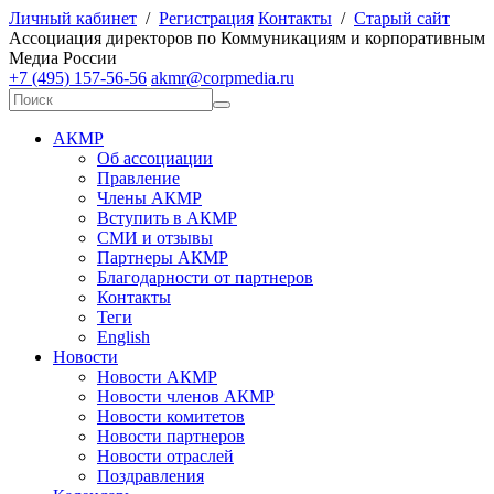
Личный кабинет
/
Регистрация
Контакты
/
Старый сайт
А
ссоциация директоров по
К
оммуникациям и корпоративным
М
едиа
Р
оссии
+7 (495) 157-56-56
akmr@corpmedia.ru
АКМР
Об ассоциации
Правление
Члены АКМР
Вступить в АКМР
СМИ и отзывы
Партнеры АКМР
Благодарности от партнеров
Контакты
Теги
English
Новости
Новости АКМР
Новости членов АКМР
Новости комитетов
Новости партнеров
Новости отраслей
Поздравления