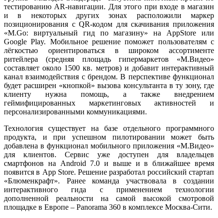
тестированию AR-навигации. Для этого при входе в магазин
и в некоторых других зонах расположили маркер
позиционирования с QR-кодом для скачивания приложения
«M.Go: виртуальный гид по магазину» на AppStore или
Google Play. Мобильное решение поможет пользователям с
лёгкостью ориентироваться в широком ассортименте
ритейлера (средняя площадь гипермаркетов «М.Видео»
составляет около 1500 кв. метров) и добавит интерактивный
канал взаимодействия с брендом. В перспективе функционал
будет расширен «кнопкой» вызова консультанта в ту зону, где
клиенту нужна помощь, а также внедрением
геймифицированных маркетинговых активностей и
персонализированными коммуникациями.
Технология существует на базе отдельного программного
продукта, и при успешном пилотировании может быть
добавлена в функционал мобильного приложения «М.Видео»
для клиентов. Сервис уже доступен для владельцев
смартфонов на Android 7.0 и выше и в ближайшее время
появится в App Store. Решение разработал российский стартап
«Блюменкрафт». Ранее команда участвовала в создании
интерактивного гида с применением технологии
дополненной реальности на самой высокой смотровой
площадке в Европе – Panorama 360 в комплексе Москва-Сити.