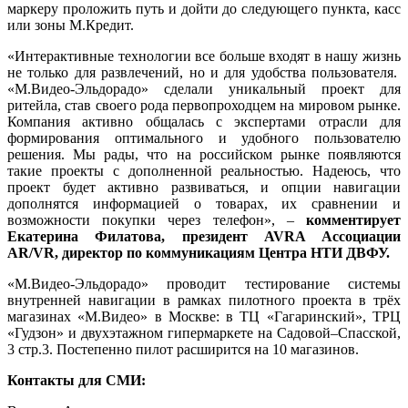
маркеру проложить путь и дойти до следующего пункта, касс
или зоны М.Кредит.
«Интерактивные технологии все больше входят в нашу жизнь
не только для развлечений, но и для удобства пользователя.
«М.Видео-Эльдорадо» сделали уникальный проект для
ритейла, став своего рода первопроходцем на мировом рынке.
Компания активно общалась с экспертами отрасли для
формирования оптимального и удобного пользователю
решения. Мы рады, что на российском рынке появляются
такие проекты с дополненной реальностью. Надеюсь, что
проект будет активно развиваться, и опции навигации
дополнятся информацией о товарах, их сравнении и
возможности покупки через телефон», –
комментирует
Екатерина Филатова, президент AVRA Ассоциации
AR/VR, директор по коммуникациям Центра НТИ ДВФУ.
«М.Видео-Эльдорадо» проводит тестирование системы
внутренней навигации в рамках пилотного проекта в трёх
магазинах «М.Видео» в Москве: в ТЦ «Гагаринский», ТРЦ
«Гудзон» и двухэтажном гипермаркете на Садовой–Спасской,
3 стр.3. Постепенно пилот расширится на 10 магазинов.
Контакты для СМИ: