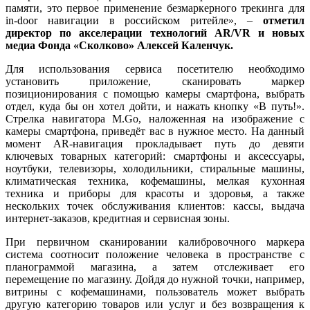
памяти, это первое применение безмаркерного трекинга для
in-door навигации в российском ритейле», –
отметил
директор по акселерации технологий AR/VR и новых
медиа Фонда «Сколково»
Алексей Каленчук.
Для использования сервиса посетителю необходимо
установить приложение, сканировать маркер
позиционирования с помощью камеры смартфона, выбрать
отдел, куда бы он хотел дойти, и нажать кнопку «В путь!».
Стрелка навигатора M.Go, наложенная на изображение с
камеры смартфона, приведёт вас в нужное место. На данный
момент AR-навигация прокладывает путь до девяти
ключевых товарных категорий: смартфоны и аксессуары,
ноутбуки, телевизоры, холодильники, стиральные машины,
климатическая техника, кофемашины, мелкая кухонная
техника и приборы для красоты и здоровья, а также
нескольких точек обслуживания клиентов: кассы, выдача
интернет-заказов, кредитная и сервисная зоны.
При первичном сканировании калибровочного маркера
система соотносит положение человека в пространстве с
планограммой магазина, а затем отслеживает его
перемещение по магазину. Дойдя до нужной точки, например,
витрины с кофемашинами, пользователь может выбрать
другую категорию товаров или услуг и без возвращения к