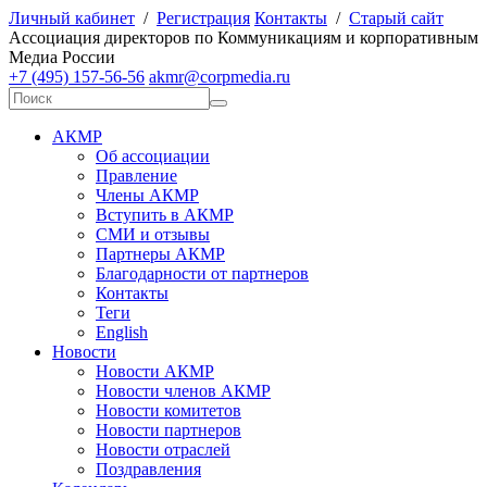
Личный кабинет
/
Регистрация
Контакты
/
Старый сайт
А
ссоциация директоров по
К
оммуникациям и корпоративным
М
едиа
Р
оссии
+7 (495) 157-56-56
akmr@corpmedia.ru
АКМР
Об ассоциации
Правление
Члены АКМР
Вступить в АКМР
СМИ и отзывы
Партнеры АКМР
Благодарности от партнеров
Контакты
Теги
English
Новости
Новости АКМР
Новости членов АКМР
Новости комитетов
Новости партнеров
Новости отраслей
Поздравления