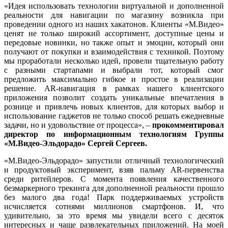
«Идея использовать технологии виртуальной и дополненной
реальности для навигации по магазину возникла при
проведении одного из наших хакатонов. Клиенты «М.Видео»
ценят не только широкий ассортимент, доступные цены и
передовые новинки, но также опыт и эмоции, который они
получают от покупки и взаимодействия с техникой. Поэтому
мы проработали несколько идей, провели тщательную работу
с разными стартапами и выбрали тот, который смог
предложить максимально гибкое и простое в реализации
решение. AR-навигация в рамках нашего клиентского
приложения позволит создать уникальные впечатления в
рознице и привлечь новых клиентов, для которых выбор и
использование гаджетов не только способ решать ежедневные
задачи, но и удовольствие от процесса», –
прокомментировал
директор по информационным технологиям Группы
«М.Видео-Эльдорадо» Сергей Сергеев.
«М.Видео-Эльдорадо» запустили отличный технологический
и продуктовый эксперимент, взяв пальму AR-первенства
среди ритейлеров. С момента появления качественного
безмаркерного трекинга для дополненной реальности прошло
без малого два года! Парк поддерживаемых устройств
исчисляется сотнями миллионов смартфонов. И, что
удивительно, за это время мы увидели всего с десяток
интересных и чаще развлекательных приложений. На моей