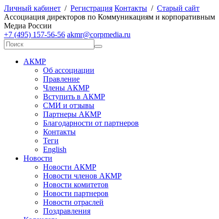
Личный кабинет
/
Регистрация
Контакты
/
Старый сайт
А
ссоциация директоров по
К
оммуникациям и корпоративным
М
едиа
Р
оссии
+7 (495) 157-56-56
akmr@corpmedia.ru
АКМР
Об ассоциации
Правление
Члены АКМР
Вступить в АКМР
СМИ и отзывы
Партнеры АКМР
Благодарности от партнеров
Контакты
Теги
English
Новости
Новости АКМР
Новости членов АКМР
Новости комитетов
Новости партнеров
Новости отраслей
Поздравления