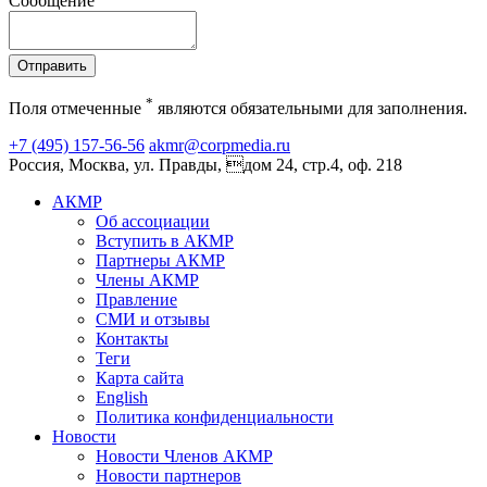
Сообщение
Отправить
*
Поля отмеченные
являются обязательными для заполнения.
+7 (495) 157-56-56
akmr@corpmedia.ru
Россия, Москва, ул. Правды, дом 24, стр.4, оф. 218
АКМР
Об ассоциации
Вступить в АКМР
Партнеры АКМР
Члены АКМР
Правление
СМИ и отзывы
Контакты
Теги
Карта сайта
English
Политика конфиденциальности
Новости
Новости Членов АКМР
Новости партнеров