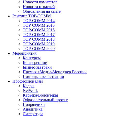
Новости комитетов
Новости отраслей
Обновления на сайте
Рейтинг TOP-COMM
TOP-COMM 2014
TOP-COMM 2015
TOP-COMM 2016
TOP-COMM 2017
TOP-COMM 2018
TOP-COMM 2019
TOP-COMM 2020
Мероприятия
Конкурсы
Конференции
Бизнес-завтраки
Премия «Медиа-Менеджер России»
Помощь в регистрации
Профессионалам
Кадры
NetWork
Карьера/Волонтеры
Образовательный проект
Подрядчики
Аналитика
Литература