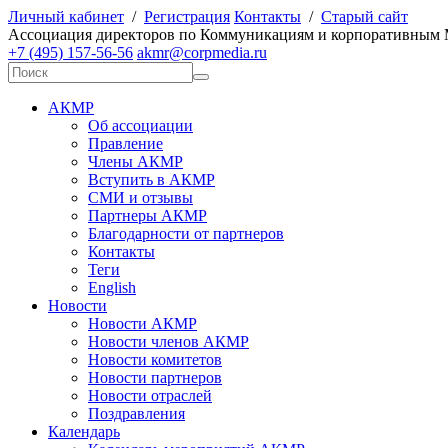
Личный кабинет
/
Регистрация
Контакты
/
Старый сайт
А
ссоциация директоров по
К
оммуникациям и корпоративным
+7 (495) 157-56-56
akmr@corpmedia.ru
АКМР
Об ассоциации
Правление
Члены АКМР
Вступить в АКМР
СМИ и отзывы
Партнеры АКМР
Благодарности от партнеров
Контакты
Теги
English
Новости
Новости АКМР
Новости членов АКМР
Новости комитетов
Новости партнеров
Новости отраслей
Поздравления
Календарь