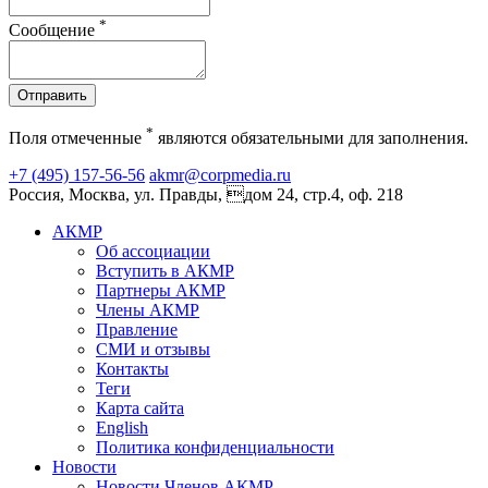
*
Сообщение
Отправить
*
Поля отмеченные
являются обязательными для заполнения.
+7 (495) 157-56-56
akmr@corpmedia.ru
Россия, Москва, ул. Правды, дом 24, стр.4, оф. 218
АКМР
Об ассоциации
Вступить в АКМР
Партнеры АКМР
Члены АКМР
Правление
СМИ и отзывы
Контакты
Теги
Карта сайта
English
Политика конфиденциальности
Новости
Новости Членов АКМР