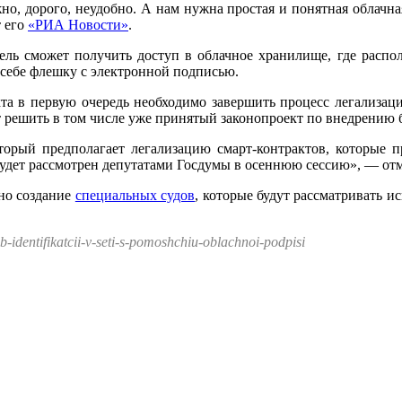
жно, дорого, неудобно. А нам нужна простая и понятная облачн
т его
«РИА Новости»
.
ель сможет получить доступ в облачное хранилище, где распол
 себе флешку с электронной подписью.
екта в первую очередь необходимо завершить процесс легализац
ет решить в том числе уже принятый законопроект по внедрению
который предполагает легализацию смарт-контрактов, которые 
будет рассмотрен депутатами Госдумы в осеннюю сессию», — от
жно создание
специальных судов
, которые будут рассматривать и
-identifikatcii-v-seti-s-pomoshchiu-oblachnoi-podpisi