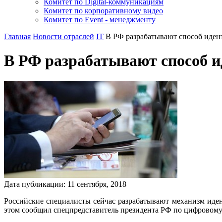
Комитет по Digital-коммуникациям
Комитет по корпоративному видео
Комитет по Event - менеджменту
Главная
Новости отраслей
IT
В РФ разрабатывают способ иден
В РФ разрабатывают способ и
Дата публикации:
11
сентября
,
2018
Российские специалисты сейчас разрабатывают механизм иде
этом сообщил спецпредставитель президента РФ по цифровом