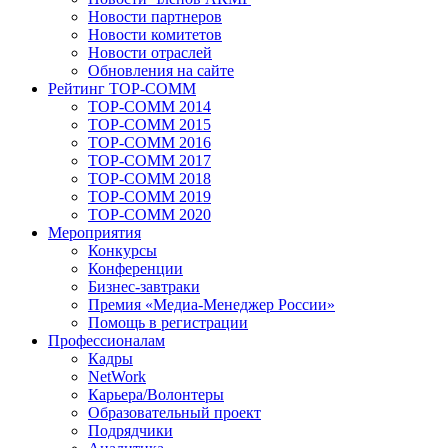
Новости партнеров
Новости комитетов
Новости отраслей
Обновления на сайте
Рейтинг TOP-COMM
TOP-COMM 2014
TOP-COMM 2015
TOP-COMM 2016
TOP-COMM 2017
TOP-COMM 2018
TOP-COMM 2019
TOP-COMM 2020
Мероприятия
Конкурсы
Конференции
Бизнес-завтраки
Премия «Медиа-Менеджер России»
Помощь в регистрации
Профессионалам
Кадры
NetWork
Карьера/Волонтеры
Образовательный проект
Подрядчики