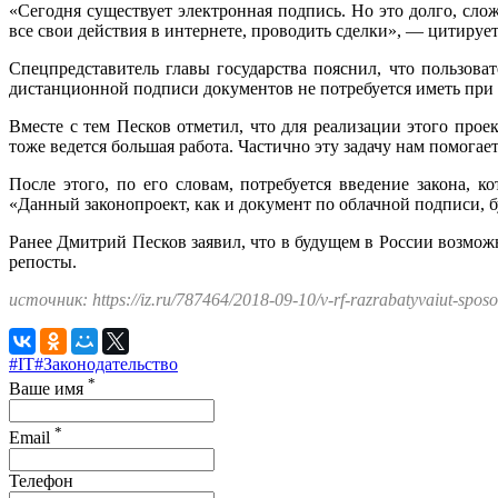
«Сегодня существует электронная подпись. Но это долго, сло
все свои действия в интернете, проводить сделки», — цитируе
Спецпредставитель главы государства пояснил, что пользоват
дистанционной подписи документов не потребуется иметь при
Вместе с тем Песков отметил, что для реализации этого про
тоже ведется большая работа. Частично эту задачу нам помога
После этого, по его словам, потребуется введение закона, 
«Данный законопроект, как и документ по облачной подписи, 
Ранее Дмитрий Песков заявил, что в будущем в России возмо
репосты.
источник: https://iz.ru/787464/2018-09-10/v-rf-razrabatyvaiut-sposob
#IT
#Законодательство
*
Ваше имя
*
Email
Телефон