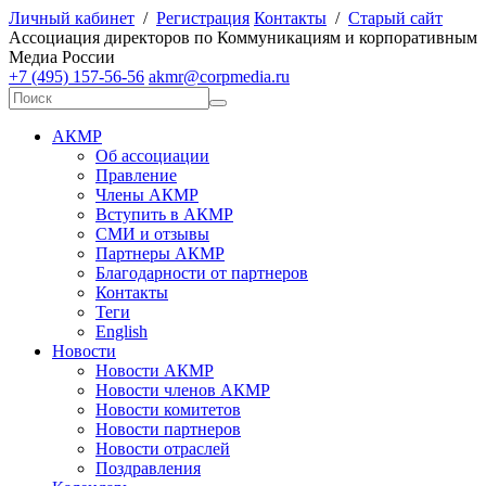
Личный кабинет
/
Регистрация
Контакты
/
Старый сайт
А
ссоциация директоров по
К
оммуникациям и корпоративным
М
едиа
Р
оссии
+7 (495) 157-56-56
akmr@corpmedia.ru
АКМР
Об ассоциации
Правление
Члены АКМР
Вступить в АКМР
СМИ и отзывы
Партнеры АКМР
Благодарности от партнеров
Контакты
Теги
English
Новости
Новости АКМР
Новости членов АКМР
Новости комитетов
Новости партнеров
Новости отраслей
Поздравления