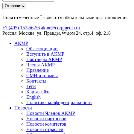
Отправить
*
Поля отмеченные
являются обязательными для заполнения.
+7 (495) 157-56-56
akmr@corpmedia.ru
Россия, Москва, ул. Правды, дом 24, стр.4, оф. 218
АКМР
Об ассоциации
Вступить в АКМР
Партнеры АКМР
Члены АКМР
Правление
СМИ и отзывы
Контакты
Теги
Карта сайта
English
Политика конфиденциальности
Новости
Новости Членов АКМР
Новости партнеров
Новости комитетов
Новости отраслей