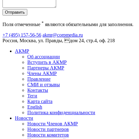
Отправить
*
Поля отмеченные
являются обязательными для заполнения.
+7 (495) 157-56-56
akmr@corpmedia.ru
Россия, Москва, ул. Правды, дом 24, стр.4, оф. 218
АКМР
Об ассоциации
Вступить в АКМР
Партнеры АКМР
Члены АКМР
Правление
СМИ и отзывы
Контакты
Теги
Карта сайта
English
Политика конфиденциальности
Новости
Новости Членов АКМР
Новости партнеров
Новости комитетов