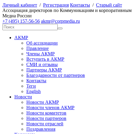
Личный кабинет
/
Регистрация
Контакты
/
Старый сайт
А
ссоциация директоров по
К
оммуникациям и корпоративным
М
едиа
Р
оссии
+7 (495) 157-56-56
akmr@corpmedia.ru
АКМР
Об ассоциации
Правление
Члены АКМР
Вступить в АКМР
СМИ и отзывы
Партнеры АКМР
Благодарности от партнеров
Контакты
Теги
English
Новости
Новости АКМР
Новости членов АКМР
Новости комитетов
Новости партнеров
Новости отраслей
Поздравления