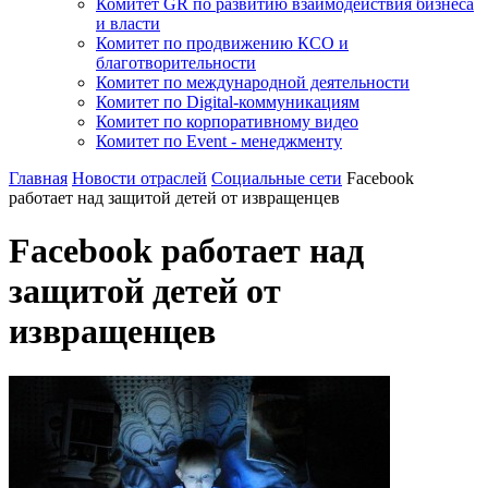
Комитет GR по развитию взаимодействия бизнеса
и власти
Комитет по продвижению КСО и
благотворительности
Комитет по международной деятельности
Комитет по Digital-коммуникациям
Комитет по корпоративному видео
Комитет по Event - менеджменту
Главная
Новости отраслей
Социальные сети
Facebook
работает над защитой детей от извращенцев
Facebook работает над
защитой детей от
извращенцев