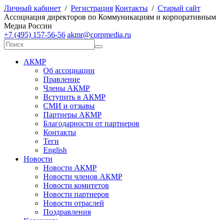
Личный кабинет
/
Регистрация
Контакты
/
Старый сайт
А
ссоциация директоров по
К
оммуникациям и корпоративным
М
едиа
Р
оссии
+7 (495) 157-56-56
akmr@corpmedia.ru
АКМР
Об ассоциации
Правление
Члены АКМР
Вступить в АКМР
СМИ и отзывы
Партнеры АКМР
Благодарности от партнеров
Контакты
Теги
English
Новости
Новости АКМР
Новости членов АКМР
Новости комитетов
Новости партнеров
Новости отраслей
Поздравления