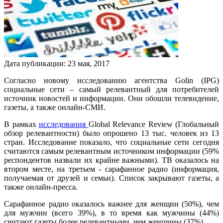
Дата публикации:
23
мая
,
2017
Согласно новому исследованию агентства Golin (IPG)
социальные сети – самый релевантный для потребителей
источник новостей и информации. Они обошли телевидение,
газеты, а также онлайн-СМИ.
В рамках
исследования
Global Relevance Review (Глобальный
обзор релевантности) было опрошено 13 тыс. человек из 13
стран. Исследование показало, что социальные сети сегодня
считаются самым релевантным источником информации (59%
респондентов назвали их крайне важными). ТВ оказалось на
втором месте, на третьем - сарафанное радио (информация,
получаемая от друзей и семьи). Список закрывают газеты, а
также онлайн-пресса.
Сарафанное радио оказалось важнее для женщин (50%), чем
для мужчин (всего 39%), в то время как мужчины (44%)
считают газеты более релевантными, чем женщины (37%).