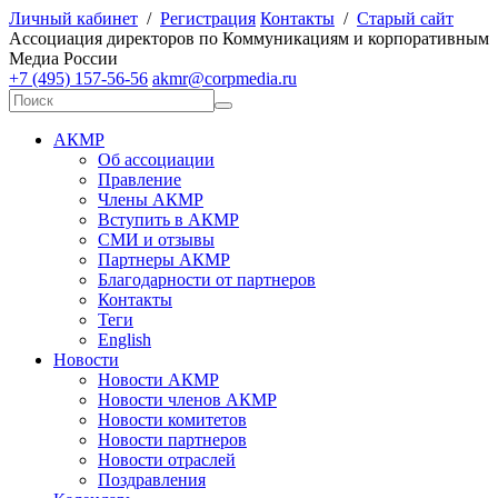
Личный кабинет
/
Регистрация
Контакты
/
Старый сайт
А
ссоциация директоров по
К
оммуникациям и корпоративным
М
едиа
Р
оссии
+7 (495) 157-56-56
akmr@corpmedia.ru
АКМР
Об ассоциации
Правление
Члены АКМР
Вступить в АКМР
СМИ и отзывы
Партнеры АКМР
Благодарности от партнеров
Контакты
Теги
English
Новости
Новости АКМР
Новости членов АКМР
Новости комитетов
Новости партнеров
Новости отраслей
Поздравления