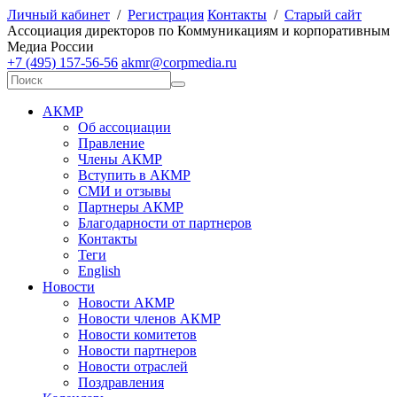
Личный кабинет
/
Регистрация
Контакты
/
Старый сайт
А
ссоциация директоров по
К
оммуникациям и корпоративным
М
едиа
Р
оссии
+7 (495) 157-56-56
akmr@corpmedia.ru
АКМР
Об ассоциации
Правление
Члены АКМР
Вступить в АКМР
СМИ и отзывы
Партнеры АКМР
Благодарности от партнеров
Контакты
Теги
English
Новости
Новости АКМР
Новости членов АКМР
Новости комитетов
Новости партнеров
Новости отраслей
Поздравления