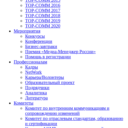
TOP-COMM 2015
TOP-COMM 2016
TOP-COMM 2017
TOP-COMM 2018
TOP-COMM 2019
TOP-COMM 2020
Мероприятия
Конкурсы
Конференции
Бизнес-завтраки
Премия «Медиа-Менеджер России»
Помощь в регистрации
Профессионалам
Кадры
NetWork
Карьера/Волонтеры
Образовательный проект
Подрядчики
Аналитика
Литература
Комитеты
Комитет по внутренним коммуникациям и
сопровождению изменений
Комитет по отраслевым стандартам, образованию
и сертификации