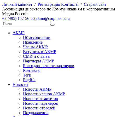
Личный кабинет
/
Регистрация
Контакты
/
Старый сайт
А
ссоциация директоров по
К
оммуникациям и корпоративным
М
едиа
Р
оссии
+7 (495) 157-56-56
akmr@corpmedia.ru
АКМР
Об ассоциации
Правление
Члены АКМР
Вступить в АКМР
СМИ и отзывы
Партнеры АКМР
Благодарности от партнеров
Контакты
Теги
English
Новости
Новости АКМР
Новости членов АКМР
Новости комитетов
Новости партнеров
Новости отраслей
Поздравления