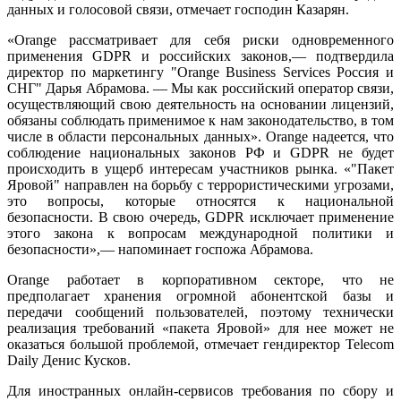
данных и голосовой связи, отмечает господин Казарян.
«Orange рассматривает для себя риски одновременного
применения GDPR и российских законов,— подтвердила
директор по маркетингу "Orange Business Services Россия и
СНГ" Дарья Абрамова. — Мы как российский оператор связи,
осуществляющий свою деятельность на основании лицензий,
обязаны соблюдать применимое к нам законодательство, в том
числе в области персональных данных». Orange надеется, что
соблюдение национальных законов РФ и GDPR не будет
происходить в ущерб интересам участников рынка. «"Пакет
Яровой" направлен на борьбу с террористическими угрозами,
это вопросы, которые относятся к национальной
безопасности. В свою очередь, GDPR исключает применение
этого закона к вопросам международной политики и
безопасности»,— напоминает госпожа Абрамова.
Orange работает в корпоративном секторе, что не
предполагает хранения огромной абонентской базы и
передачи сообщений пользователей, поэтому технически
реализация требований «пакета Яровой» для нее может не
оказаться большой проблемой, отмечает гендиректор Telecom
Daily Денис Кусков.
Для иностранных онлайн-сервисов требования по сбору и