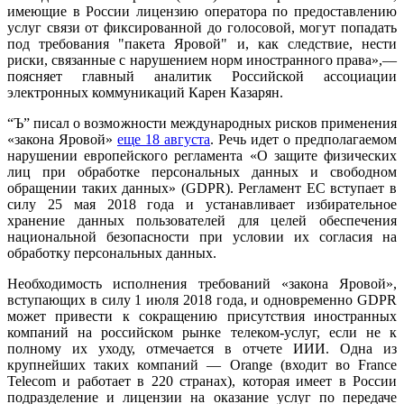
имеющие в России лицензию оператора по предоставлению
услуг связи от фиксированной до голосовой, могут попадать
под требования "пакета Яровой" и, как следствие, нести
риски, связанные с нарушением норм иностранного права»,—
поясняет главный аналитик Российской ассоциации
электронных коммуникаций Карен Казарян.
“Ъ” писал о возможности международных рисков применения
«закона Яровой»
еще 18 августа
. Речь идет о предполагаемом
нарушении европейского регламента «О защите физических
лиц при обработке персональных данных и свободном
обращении таких данных» (GDPR). Регламент ЕС вступает в
силу 25 мая 2018 года и устанавливает избирательное
хранение данных пользователей для целей обеспечения
национальной безопасности при условии их согласия на
обработку персональных данных.
Необходимость исполнения требований «закона Яровой»,
вступающих в силу 1 июля 2018 года, и одновременно GDPR
может привести к сокращению присутствия иностранных
компаний на российском рынке телеком-услуг, если не к
полному их уходу, отмечается в отчете ИИИ. Одна из
крупнейших таких компаний — Orange (входит во France
Telecom и работает в 220 странах), которая имеет в России
подразделение и лицензии на оказание услуг по передаче