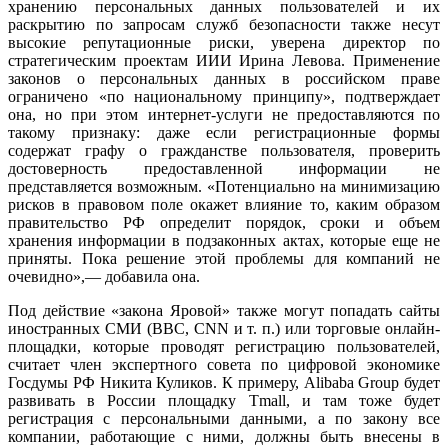
хранению персональных данных пользователей и их
раскрытию по запросам служб безопасности также несут
высокие репутационные риски, уверена директор по
стратегическим проектам ИИИ Ирина Левова. Применение
законов о персональных данных в российском праве
ограничено «по национальному принципу», подтверждает
она, но при этом интернет-услуги не предоставляются по
такому признаку: даже если регистрационные формы
содержат графу о гражданстве пользователя, проверить
достоверность предоставленной информации не
представляется возможным. «Потенциально на минимизацию
рисков в правовом поле окажет влияние то, каким образом
правительство РФ определит порядок, сроки и объем
хранения информации в подзаконных актах, которые еще не
приняты. Пока решение этой проблемы для компаний не
очевидно»,— добавила она.
Под действие «закона Яровой» также могут попадать сайты
иностранных СМИ (BBC, CNN и т. п.) или торговые онлайн-
площадки, которые проводят регистрацию пользователей,
считает член экспертного совета по цифровой экономике
Госдумы РФ Никита Куликов. К примеру, Alibaba Group будет
развивать в России площадку Tmall, и там тоже будет
регистрация с персональными данными, а по закону все
компании, работающие с ними, должны быть внесены в