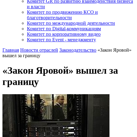
Комитет GR по развитию взаимодействия бизнеса
и власти
Комитет по продвижению КСО и
благотворительности
Комитет по международной деятельности
Комитет по Digital-коммуникациям
Комитет по корпоративному видео
Комитет по Event - менеджменту
Главная
Новости отраслей
Законодательство
«Закон Яровой»
вышел за границу
«Закон Яровой» вышел за
границу