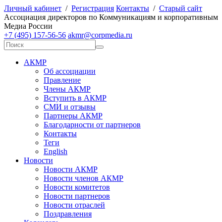
Личный кабинет
/
Регистрация
Контакты
/
Старый сайт
А
ссоциация директоров по
К
оммуникациям и корпоративным
М
едиа
Р
оссии
+7 (495) 157-56-56
akmr@corpmedia.ru
АКМР
Об ассоциации
Правление
Члены АКМР
Вступить в АКМР
СМИ и отзывы
Партнеры АКМР
Благодарности от партнеров
Контакты
Теги
English
Новости
Новости АКМР
Новости членов АКМР
Новости комитетов
Новости партнеров
Новости отраслей
Поздравления