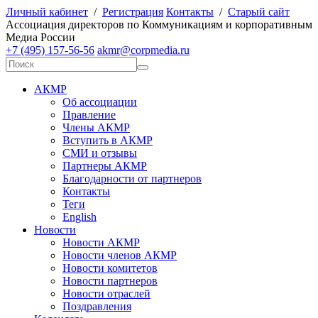
Личный кабинет
/
Регистрация
Контакты
/
Старый сайт
А
ссоциация директоров по
К
оммуникациям и корпоративным
М
едиа
Р
оссии
+7 (495) 157-56-56
akmr@corpmedia.ru
АКМР
Об ассоциации
Правление
Члены АКМР
Вступить в АКМР
СМИ и отзывы
Партнеры АКМР
Благодарности от партнеров
Контакты
Теги
English
Новости
Новости АКМР
Новости членов АКМР
Новости комитетов
Новости партнеров
Новости отраслей
Поздравления