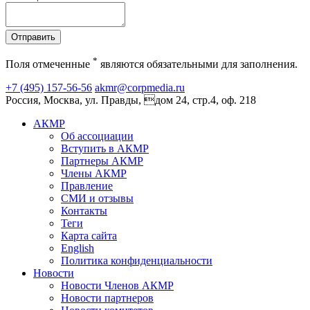
Отправить
*
Поля отмеченные
являются обязательными для заполнения.
+7 (495) 157-56-56
akmr@corpmedia.ru
Россия, Москва, ул. Правды, дом 24, стр.4, оф. 218
АКМР
Об ассоциации
Вступить в АКМР
Партнеры АКМР
Члены АКМР
Правление
СМИ и отзывы
Контакты
Теги
Карта сайта
English
Политика конфиденциальности
Новости
Новости Членов АКМР
Новости партнеров