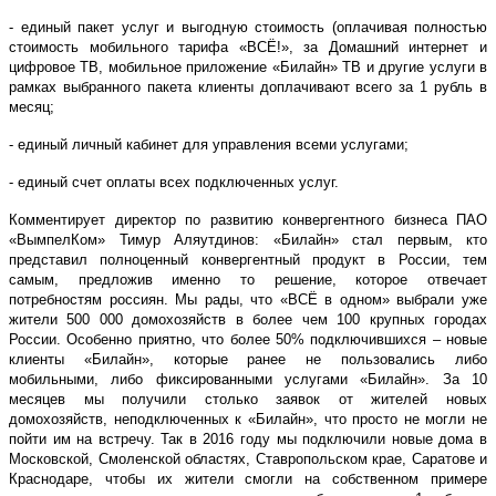
- единый пакет услуг и выгодную стоимость (оплачивая полностью
стоимость мобильного тарифа «ВСЁ!», за Домашний интернет и
цифровое ТВ, мобильное приложение «Билайн» ТВ и другие услуги в
рамках выбранного пакета клиенты доплачивают всего за 1 рубль в
месяц;
- единый личный кабинет для управления всеми услугами;
- единый счет оплаты всех подключенных услуг.
Комментирует директор по развитию конвергентного бизнеса ПАО
«ВымпелКом» Тимур Аляутдинов: «Билайн» стал первым, кто
представил полноценный конвергентный продукт в России, тем
самым, предложив именно то решение, которое отвечает
потребностям россиян. Мы рады, что «ВСЁ в одном» выбрали уже
жители 500 000 домохозяйств в более чем 100 крупных городах
России. Особенно приятно, что более 50% подключившихся – новые
клиенты «Билайн», которые ранее не пользовались либо
мобильными, либо фиксированными услугами «Билайн». За 10
месяцев мы получили столько заявок от жителей новых
домохозяйств, неподключенных к «Билайн», что просто не могли не
пойти им на встречу. Так в 2016 году мы подключили новые дома в
Московской, Смоленской областях, Ставропольском крае, Саратове и
Краснодаре, чтобы их жители смогли на собственном примере