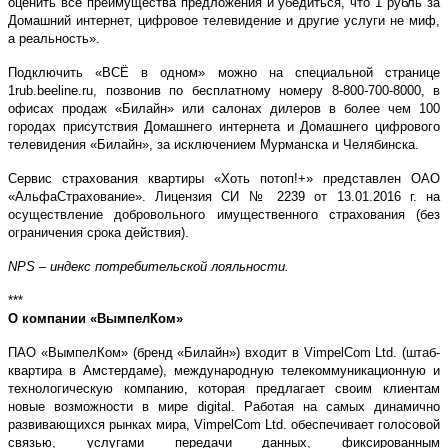
оценить все преимущества предложения и убедиться, что 1 рубль за
Домашний интернет, цифровое телевидение и другие услуги не миф,
а реальность».
Подключить «ВСЁ в одном» можно на специальной странице
1rub.beeline.ru, позвонив по бесплатному номеру 8-800-700-8000, в
офисах продаж «Билайн» или салонах дилеров в более чем 100
городах присутствия Домашнего интернета и Домашнего цифрового
телевидения «Билайн», за исключением Мурманска и Челябинска.
Сервис страхования квартиры «Хоть потоп!+» представлен ОАО
«АльфаСтрахование». Лицензия СИ № 2239 от 13.01.2016 г. на
осуществление добровольного имущественного страхования (без
ограничения срока действия).
NPS
– индекс потребительской лояльности.
***
О компании «ВымпелКом»
ПАО «ВымпелКом» (бренд «Билайн») входит в VimpelCom Ltd. (штаб-
квартира в Амстердаме), международную телекоммуникационную и
технологическую компанию, которая предлагает своим клиентам
новые возможности в мире digital. Работая на самых динамично
развивающихся рынках мира, VimpelCom Ltd. обеспечивает голосовой
связью, услугами передачи данных, фиксированным