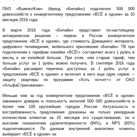
ПАО «ВымпелКом» (бренд «Билайн») подключил 500 000
домохозяйств к конвергентному предложению «ВСЁ в одном» за 10
месяцев 2016 года.
В марте 2016 года «Билайн» представил по-настоящему
антикризисное решение – первое в России конвергентное
предложение «ВСЁ в одном», где стоимость Домашнего интернета,
цифрового телевидения, мобильного приложения «Билайн» ТВ при
подключении к тарифам линейки «ВСЁ!» составляет всего 1 рубль в
месяц и ни копейкой больше. При этом, чем старше тариф, тем
больше услуг за 1 рубль можно получить. В сентябре 2016 года
«Билайн» расширил перечень доступных за 1 рубль услуг в
предложении «ВСЁ в одном» и включил в него еще один сервис ─
защиту квартиры по программе «Хоть потоп!+» от ОАО
«АльфаСтрахование».
Меньше чем за год конвергентное предложение «ВСЁ в одном»
завоевало доверие и лояльность жителей 500 000 домохозяйств в
более чем 100 крупнейших городах России. Актуальность и
востребованность предложения доказаны не только рекордным
количеством клиентов за 10 месяцев его существования, но и
высоким показателем удовлетворенности (94%), и NPS (65%)
подключившихся. По данным внутренней аналитики, клиенты
выбирают «ВСЁ в одном» за: