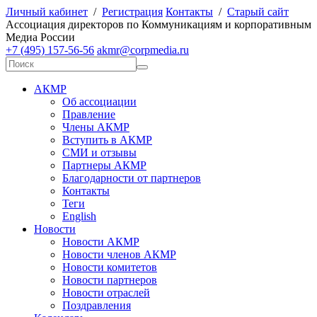
Личный кабинет
/
Регистрация
Контакты
/
Старый сайт
А
ссоциация директоров по
К
оммуникациям и корпоративным
М
едиа
Р
оссии
+7 (495) 157-56-56
akmr@corpmedia.ru
АКМР
Об ассоциации
Правление
Члены АКМР
Вступить в АКМР
СМИ и отзывы
Партнеры АКМР
Благодарности от партнеров
Контакты
Теги
English
Новости
Новости АКМР
Новости членов АКМР
Новости комитетов
Новости партнеров
Новости отраслей
Поздравления