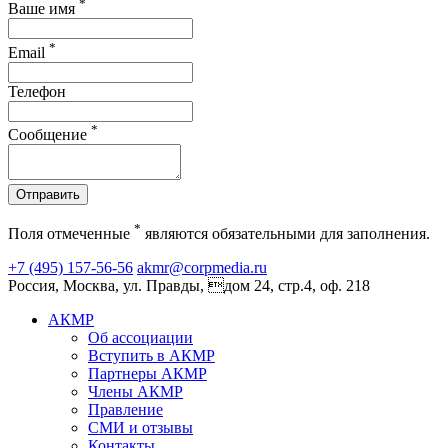
*
Ваше имя
*
Email
Телефон
*
Сообщение
Отправить
*
Поля отмеченные
являются обязательными для заполнения.
+7 (495) 157-56-56
akmr@corpmedia.ru
Россия, Москва, ул. Правды, дом 24, стр.4, оф. 218
АКМР
Об ассоциации
Вступить в АКМР
Партнеры АКМР
Члены АКМР
Правление
СМИ и отзывы
Контакты