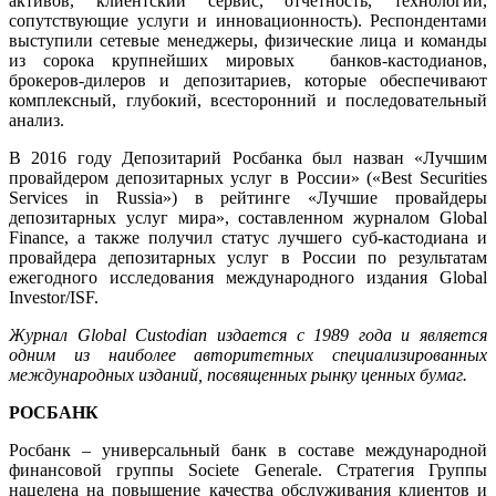
активов, клиентский сервис, отчетность, технологии,
сопутствующие услуги и инновационность). Респондентами
выступили сетевые менеджеры, физические лица и команды
из сорока крупнейших мировых банков-кастодианов,
брокеров-дилеров и депозитариев, которые обеспечивают
комплексный, глубокий, всесторонний и последовательный
анализ.
В 2016 году Депозитарий Росбанка был назван «Лучшим
провайдером депозитарных услуг в России» («Best Securities
Services in Russia») в рейтинге «Лучшие провайдеры
депозитарных услуг мира», составленном журналом Global
Finance, а также получил статус лучшего суб-кастодиана и
провайдера депозитарных услуг в России по результатам
ежегодного исследования международного издания Global
Investor/ISF.
Журнал
Global
Custodian
издается с 1989 года и является
одним из наиболее авторитетных специализированных
международных изданий, посвященных рынку ценных бумаг.
РОСБАНК
Росбанк – универсальный банк в составе международной
финансовой группы Societe Generale. Стратегия Группы
нацелена на повышение качества обслуживания клиентов и