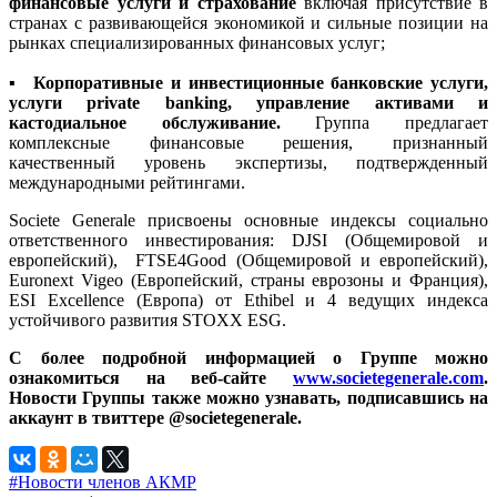
финансовые услуги и страхование
включая присутствие в
странах с развивающейся экономикой и сильные позиции на
рынках специализированных финансовых услуг;
▪
Корпоративные и инвестиционные банковские услуги,
услуги private banking, управление активами и
кастодиальное обслуживание.
Группа предлагает
комплексные финансовые решения, признанный
качественный уровень экспертизы, подтвержденный
международными рейтингами.
Societe Generale присвоены основные индексы социально
ответственного инвестирования: DJSI (Общемировой и
европейский), FTSE4Good (Общемировой и европейский),
Euronext Vigeo (Европейский, страны еврозоны и Франция),
ESI Excellence (Европа) от Ethibel и 4 ведущих индекса
устойчивого развития STOXX ESG.
С более подробной информацией о Группе можно
ознакомиться на веб-сайте
www.societegenerale.com
.
Новости Группы также можно узнавать, подписавшись на
аккаунт в твиттере
@
societegenerale
.
#Новости членов АКМР