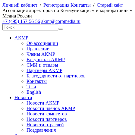
Личный кабинет
/
Регистрация
Контакты
/
Старый сайт
А
ссоциация директоров по
К
оммуникациям и корпоративным
М
едиа
Р
оссии
+7 (495) 157-56-56
akmr@corpmedia.ru
АКМР
Об ассоциации
Правление
Члены АКМР
Вступить в АКМР
СМИ и отзывы
Партнеры АКМР
Благодарности от партнеров
Контакты
Теги
English
Новости
Новости АКМР
Новости членов АКМР
Новости комитетов
Новости партнеров
Новости отраслей
Поздравления