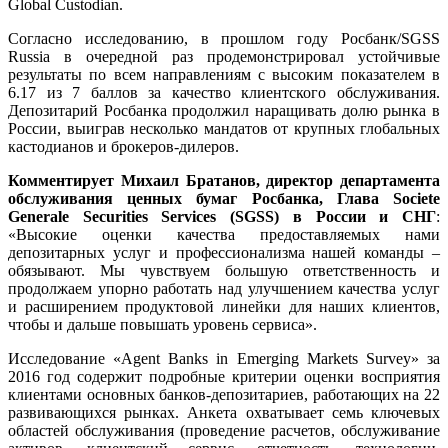
Global Custodian.
Согласно исследованию, в прошлом году Росбанк/SGSS
Russia в очередной раз продемонстрировал устойчивые
результаты по всем направлениям с высоким показателем в
6.17 из 7 баллов за качество клиентского обслуживания.
Депозитарий Росбанка продолжил наращивать долю рынка в
России, выиграв несколько мандатов от крупных глобальных
кастодианов и брокеров-дилеров.
Комментирует Михаил Братанов, директор департамента
обслуживания ценных бумаг Росбанка, Глава
Societe
Generale
Securities
Services
(
SGSS
) в России и СНГ
:
«Высокие оценки качества предоставляемых нами
депозитарных услуг и профессионализма нашей команды –
обязывают. Мы чувствуем большую ответственность и
продолжаем упорно работать над улучшением качества услуг
и расширением продуктовой линейки для наших клиентов,
чтобы и дальше повышать уровень сервиса».
Исследование «Agent Banks in Emerging Markets Survey» за
2016 год содержит подробные критерии оценки восприятия
клиентами основных банков-депозитариев, работающих на 22
развивающихся рынках. Анкета охватывает семь ключевых
областей обслуживания (проведение расчетов, обслуживание