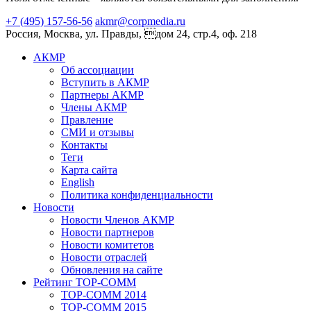
+7 (495) 157-56-56
akmr@corpmedia.ru
Россия, Москва, ул. Правды, дом 24, стр.4, оф. 218
АКМР
Об ассоциации
Вступить в АКМР
Партнеры АКМР
Члены АКМР
Правление
СМИ и отзывы
Контакты
Теги
Карта сайта
English
Политика конфиденциальности
Новости
Новости Членов АКМР
Новости партнеров
Новости комитетов
Новости отраслей
Обновления на сайте
Рейтинг TOP-COMM
TOP-COMM 2014
TOP-COMM 2015