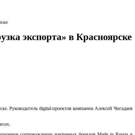
рске
узка экспорта» в Красноярске
ке. Руководитель digital-проектов компании Алексей Чигадаев
исах.
ационное сопровождение зонтичных брендов Made in Russia и