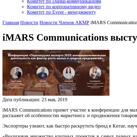
Комитет по Digital-коммуникациям
Комитет по корпоративному видео
Комитет по Event - менеджменту
Главная
Новости
Новости Членов АКМР
iMARS Communication
iMARS Communications выступ
Дата публикации:
23
мая
,
2019
iMARS Communications примет участие в конференции для малы
расскажет об особенностях маркетинга и продвижения товаров
Экспортеры узнают, как быстро раскрутить бренд в Китае, науч
«Реализовав множество крупных проектов в самых разных на