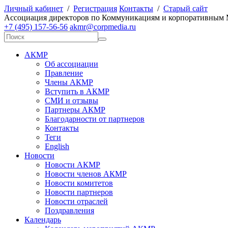
Личный кабинет
/
Регистрация
Контакты
/
Старый сайт
А
ссоциация директоров по
К
оммуникациям и корпоративным
+7 (495) 157-56-56
akmr@corpmedia.ru
АКМР
Об ассоциации
Правление
Члены АКМР
Вступить в АКМР
СМИ и отзывы
Партнеры АКМР
Благодарности от партнеров
Контакты
Теги
English
Новости
Новости АКМР
Новости членов АКМР
Новости комитетов
Новости партнеров
Новости отраслей
Поздравления
Календарь