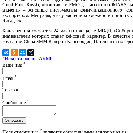
Good Food Russia, логистика и FMCG, – агентство iMARS на
значения – основные инструменты коммуникационного соп
экспортером. Мы рады, что у нас есть возможность принять у
Чигадаев.
Конференция состоится 24 мая на площадке МВДЦ «Сибирь».
знаменателем которых станет кейсовый характер. В качеств
компании China SMM Валерий Кайгородов, Патентный поверен
#Новости членов АКМР
*
Ваше имя
*
Email
Телефон
*
Сообщение
Отправить
*
Поля отмеченные
являются обязательными для заполнения.