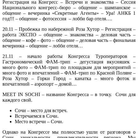
Регистрация на Конгресс – Встречи и знакомства – Сессия
Национального конгресс–бюро – общение – шампанское –
общение – вечеринка «Секретные Агенты» – Ура! АНКБ 1
год!!! – общение – фотосессия – лобби бар отеля….
20.11 – Пробежка по набережной Роза Хутор – Регистрация –
работа ЭКСПО – общение – знакомства – деловая часть –
общение – кофе – фото – общение – деловая часть – финальная
вечеринка – общение – лобби отеля…
21.11 – начало работы Конгресса Туроператоров –
Гастрономический ФАМ–трип – дегустация вкусняшек –
много фото – ФАМ–трип по площадкам для мероприятий –
много фото и впечатлений – ФАМ–трип по Красной Поляне –
Роза Хутор – Горки Город – канатка – много фоток и
впечатлений – аэропорт – домой…
MEET IN SOCHI – название Конгресса – в точку. Сочи для
каждого свой.
Сочи – место для встреч.
Встречаемся в Сочи.
Место встречи – Сочи.
Однако на Конгрессе мы полностью ушли от разговоров о
Сочи, уникальности, привлекательности региона. Мы