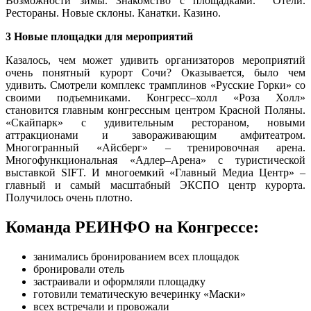
Возможности зимы. Знакомство с площадками. Отели.
Рестораны. Новые склоны. Канатки. Казино.
3 Новые площадки для мероприятий
Казалось, чем может удивить организаторов мероприятий
очень понятный курорт Сочи? Оказывается, было чем
удивить. Смотрели комплекс трамплинов «Русские Горки» со
своими подъемниками. Конгресс–холл «Роза Холл»
становится главным конгрессным центром Красной Поляны.
«Скайпарк» с удивительным рестораном, новыми
аттракционами и завораживающим амфитеатром.
Многогранный «Айсберг» – тренировочная арена.
Многофункциональная «Адлер–Арена» с туристической
выставкой SIFT. И многоемкий «Главный Медиа Центр» –
главный и самый масштабный ЭКСПО центр курорта.
Получилось очень плотно.
Команда РЕИНФО на Конгрессе:
занимались бронированием всех площадок
бронировали отель
застраивали и оформляли площадку
готовили тематическую вечеринку «Маски»
всех встречали и провожали