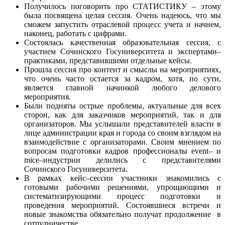
Получилось поговорить про СТАТИСТИКУ – этому
была посвящена целая сессия. Очень надеюсь, что мы
сможем запустить отраслевой процесс учета и начнем,
наконец, работать с цифрами.
Состоялась качественная образовательная сессия, с
участием Сочинского Госуниверситета и экспертами–
практиками, представившими отдельные кейсы.
Прошла сессия про контент и смыслы на мероприятиях,
что очень часто остается за кадром, хотя, по сути,
является главной начинкой любого делового
мероприятия.
Были подняты острые проблемы, актуальные для всех
сторон, как для заказчиков мероприятий, так и для
организаторов. Мы услышали представителей власти в
лице администрации края и города со своим взглядом на
взаимодействие с организаторами. Своим мнением по
вопросам подготовки кадров профессионалы event– и
mice–индустрии делились с представителями
Сочинского Госуниверситета.
В рамках кейс–сессии участники знакомились с
готовыми рабочими решениями, упрощающими и
систематизирующими процесс подготовки и
проведения мероприятий. Состоявшиеся встречи и
новые знакомства обязательно получат продолжение в
сотрудничестве.