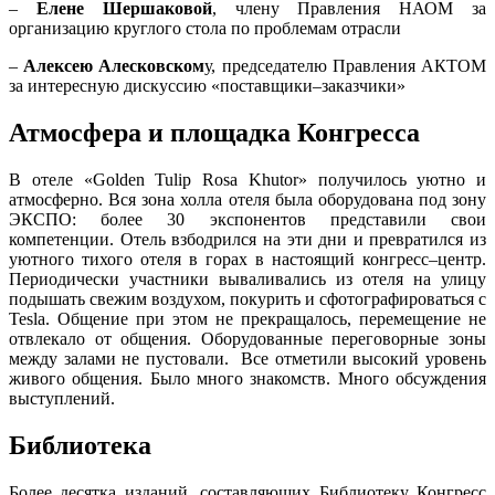
–
Елене Шершаковой
, члену Правления НАОМ за
организацию круглого стола по проблемам отрасли
–
Алексею Алесковском
у, председателю Правления АКТОМ
за интересную дискуссию «поставщики–заказчики»
Атмосфера и площадка Конгресса
В отеле «Golden Tulip Rosa Khutor» получилось уютно и
атмосферно. Вся зона холла отеля была оборудована под зону
ЭКСПО: более 30 экспонентов представили свои
компетенции. Отель взбодрился на эти дни и превратился из
уютного тихого отеля в горах в настоящий конгресс–центр.
Периодически участники вываливались из отеля на улицу
подышать свежим воздухом, покурить и сфотографироваться с
Tesla. Общение при этом не прекращалось, перемещение не
отвлекало от общения. Оборудованные переговорные зоны
между залами не пустовали. Все отметили высокий уровень
живого общения. Было много знакомств. Много обсуждения
выступлений.
Библиотека
Более десятка изданий, составляющих Библиотеку Конгресс