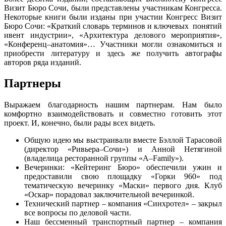
Визит Бюро Сочи, были представлены участникам Конгресса.
Некоторые книги были изданы при участии Конгресс Визит
Бюро Сочи: «Краткий словарь терминов и ключевых понятий
ивент индустрии», «Архитектура делового мероприятия»,
«Конференц–анатомия»… Участники могли ознакомиться и
приобрести литературу и здесь же получить автографы
авторов ряда изданий.
Партнеры
Выражаем благодарность нашим партнерам. Нам было
комфортно взаимодействовать и совместно готовить этот
проект. И, конечно, были рады всех видеть.
Общую идею мы выстраивали вместе Бэллой Тарасовой
(директор «Ривьера–Сочи») и Анной Нетягиной
(владелица ресторанной группы «A–Family»).
Вечеринки: «Кейтеринг Бюро» обеспечили ужин и
предоставили свою площадку «Горки 960» под
тематическую вечеринку «Маски» первого дня. Клуб
«Оскар» порадовал заключительной вечеринкой.
Технический партнер – компания «Синхротел» – закрыл
все вопросы по деловой части.
Наш бессменный транспортный партнер – компания