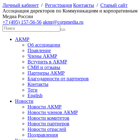
Личный кабинет
/
Регистрация
Контакты
/
Старый сайт
А
ссоциация директоров по
К
оммуникациям и корпоративным
М
едиа
Р
оссии
+7 (495) 157-56-56
akmr@corpmedia.ru
АКМР
Об ассоциации
Правление
Члены АКМР
Вступить в АКМР
СМИ и отзывы
Партнеры АКМР
Благодарности от партнеров
Контакты
Теги
English
Новости
Новости АКМР
Новости членов АКМР
Новости комитетов
Новости партнеров
Новости отраслей
Поздравления