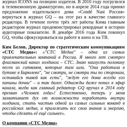
журнал ICONS на позицию издателя. В 2010 году погрузился
в телевизионную драматургию, но в апреле 2014 года принял
предложение издательского дома «Condé Nast Россия»
вернуться в журнал GQ – на этот раз в качестве главного
редактора. В течение почти трёх лет работы Кима главным
редактором журнал продемонстрировал рекордные в истории
аудиторные показатели. В декабре 2016 года Ким покинул
GQ, чтобы сфокусироваться на работе в кино и на ТВ.
Ким Белов, Директор по стратегическим коммуникациям
«СТС Медиа»:
«"СТС Медиа" – одна из самых
привлекательных компаний в России. Я много лет смотрел
флагманский канал холдинга – СТС. Знаю наизусть половину
песен из ситкомов, которые там шли. "Она работала в
бутике в Бирюлево", "не смотри, не смотри ты по сторонам,
оставайся такой как есть", "ждут его дома всегда его
папины дочки" – и так далее. Однажды даже попал в эфир
канала, когда как главный редактор GQ вручал в 2014 году
премию «Человек года»! Естественно, теперь у меня
захватывает дух от возможности поработать внутри
холдинга, стать частью одной из самых сильных команд в
российских медиа, и приложить все свои знания и энергию,
чтобы сделать её ещё сильнее».
О компании «СТС Медиа»