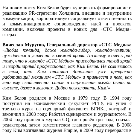
На новом посту Ким Белов будет курировать формирование и
реализацию PR-стратегии Холдинга, внешние и внутренние
коммуникации, корпоративную социальную ответственность
и коммуникационное сопровождение идей и проектов
компании, включая проекты в новых для «СТС Медиа»
сферах.
Вячеслав Муругов, Генеральный директор «СТС Медиа»:
«
Любая команда, даже команда-лидер, команда-чемпион,
нуждается в усилении, в свежей крови. Поэтому я очень рад
тому, что к команде «СТС Медиа» присоединился такой яркий
и неординарный профессионал, как Ким Белов. Не сомневаюсь
в том, что Ким отлично дополнит уже прекрасно
работающий механизм «СТС Медиа» и привнесет в него, как
это ему свойственно, стиль и стремление всегда быть на
высоте, даже в мелочах. Добро пожаловать, Ким!»
Ким Белов родился в Москве в 1979 году. В 1994 году
поступил на экономический факультет РГГУ, но ушел с
третьего курса на сценарный факультет ВГИКа, который и
закончил в 2003 году. Работал сценаристом и журналистом. В
2004 году пришел в журнал GQ, где провёл три года, сначала
редактором, затем заместителем главного редактора. В 2008
году Ким возглавлял журнал Empire, в 2009 году перебрался в