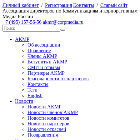
Личный кабинет
/
Регистрация
Контакты
/
Старый сайт
А
ссоциация директоров по
К
оммуникациям и корпоративным
М
едиа
Р
оссии
+7 (495) 157-56-56
akmr@corpmedia.ru
АКМР
Об ассоциации
Правление
Члены АКМР
Вступить в АКМР
СМИ и отзывы
Партнеры АКМР
Благодарности от партнеров
Контакты
Теги
English
Новости
Новости АКМР
Новости членов АКМР
Новости комитетов
Новости партнеров
Новости отраслей
Поздравления