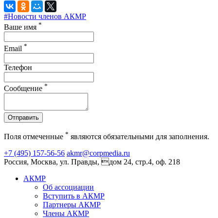
#Новости членов АКМР
*
Ваше имя
*
Email
Телефон
*
Сообщение
Отправить
*
Поля отмеченные
являются обязательными для заполнения.
+7 (495) 157-56-56
akmr@corpmedia.ru
Россия, Москва, ул. Правды, дом 24, стр.4, оф. 218
АКМР
Об ассоциации
Вступить в АКМР
Партнеры АКМР
Члены АКМР