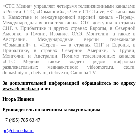
«СТС Медиа» управляет четырьмя телевизионными каналами
в России: СТС, «Dомашний», «Че» и СТС Love; «31 каналом»
в Казахстане и международной версией канала «Перец».
Международная версия телеканала СТС доступна в странах
СНГ, в Прибалтике и других странах Европы, в Северной
Америке, в Грузии, Израиле, ОАЭ, Монголии, а также в
Австралии. Международные версии телеканалов
«Dомашний» и «Перец» — в странах СНГ и Европы, в
Прибалтике, в странах Северной Америки, в Грузии,
Монголии и Австралии. Помимо телевизионных каналов
«СТС Медиа» также владеет рядом цифровых
развлекательных медиаактивов: videomore.ru, ctc.ru,
domashniy.ru, chetv.ru, ctclove.ru, Caramba TV.
За дополнительной информацией обращайтесь по адресу
www.ctcmedia.ru
или:
Игорь Иванов
Руководитель по внешним коммуникациям
+7 (495) 785 63 47
pr@ctcmedia.ru