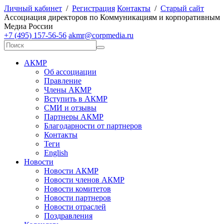
Личный кабинет
/
Регистрация
Контакты
/
Старый сайт
А
ссоциация директоров по
К
оммуникациям и корпоративным
М
едиа
Р
оссии
+7 (495) 157-56-56
akmr@corpmedia.ru
АКМР
Об ассоциации
Правление
Члены АКМР
Вступить в АКМР
СМИ и отзывы
Партнеры АКМР
Благодарности от партнеров
Контакты
Теги
English
Новости
Новости АКМР
Новости членов АКМР
Новости комитетов
Новости партнеров
Новости отраслей
Поздравления