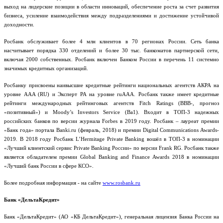
выход на лидерские позиции в области инноваций, обеспечение роста за счет развития
бизнеса, усиление взаимодействия между подразделениями и достижение устойчивой
доходности.
Росбанк обслуживает более 4 млн клиентов в 70 регионах России. Сеть банка
насчитывает порядка 330 отделений и более 30 тыс. банкоматов партнерской сети,
включая 2000 собственных. Росбанк включен Банком России в перечень 11 системно
значимых кредитных организаций.
Росбанку присвоены наивысшие кредитные рейтинги национальных агентств АКРА на
уровне AAA (RU) и Эксперт РА на уровне ruААА. Росбанк также имеет кредитные
рейтинги международных рейтинговых агентств Fitch Ratings (BBB-, прогноз
«позитивный») и Moody’s Investors Service (Ba1). Входит в ТОП-3 надежных
российских банков по версии журнала Forbes в 2019 году. Росбанк – лауреат премии
«Банк года» портала Banki.ru (февраль, 2018) и премии Digital Communications Awards-
2019. В 2018 году Росбанк L’Hermitage Private Banking вошёл в ТОП-3 в номинации
«Лучший клиентский сервис Private Banking России» по версии Frank RG. Росбанк также
является обладателем премии Global Banking and Finance Awards 2018 в номинации
«Лучший банк России в сфере КСО».
Более подробная информация - на сайте
www.rosbank.ru
Банк «ДельтаКредит»
Банк «ДельтаКредит» (АО «КБ ДельтаКредит»), генеральная лицензия Банка России на