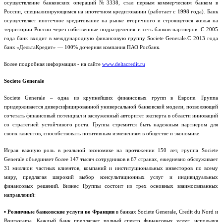
осуществление банковских операций №3338, стал первым коммерческим банком в
России, специализирующимся на ипотечном кредитовании (работает с 1998 года). Банк
осуществляет ипотечное кредитование на рынке вторичного и строящегося жилья на
территории России через собственные подразделения и сеть банков-партнеров. С 2005
года банк входит в международную финансовую группу Societe Generale.С 2013 года
банк «ДельтаКредит» — 100% дочерняя компания ПАО Росбанк.
Более подробная информация - на сайте
www.deltacredit.ru
Societe Generale
Societe Generale – одна из крупнейших финансовых групп в Европе. Группа
придерживается диверсифицированной универсальной банковской модели, позволяющей
сочетать финансовый потенциал и заслуженный авторитет эксперта в области инноваций
со стратегией устойчивого роста. Группа стремится быть надежным партнером для
своих клиентов, способствовать позитивным изменениям в обществе и экономике.
Играя важную роль в реальной экономике на протяжении 150 лет, группа Societe
Generale объединяет более 147 тысяч сотрудников в 67 странах, ежедневно обслуживает
31 миллион частных клиентов, компаний и институциональных инвесторов по всему
миру, предлагая широкий выбор консультационных услуг и индивидуальных
финансовых решений. Бизнес Группы состоит из трех основных взаимосвязанных
направлений:
▪
Розничные банковские услуги во Франции
в банках Societe Generale, Credit du Nord и
Boursorama. Каждый банк предлагает полный спектр финансовых услуг, используя