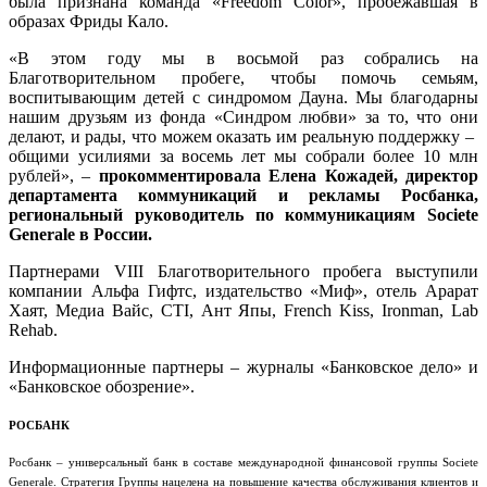
была признана команда «Freedom Color», пробежавшая в
образах Фриды Кало.
«В этом году мы в восьмой раз собрались на
Благотворительном пробеге, чтобы помочь семьям,
воспитывающим детей с синдромом Дауна. Мы благодарны
нашим друзьям из фонда «Синдром любви» за то, что они
делают, и рады, что можем оказать им реальную поддержку –
общими усилиями за восемь лет мы собрали более 10 млн
рублей», –
прокомментировала Елена Кожадей, директор
департамента коммуникаций и рекламы Росбанка,
региональный руководитель по коммуникациям Societe
Generale в России.
Партнерами VIII Благотворительного пробега выступили
компании Альфа Гифтс, издательство «Миф», отель Арарат
Хаят, Медиа Вайс, CTI, Ант Япы, French Kiss, Ironman, Lab
Rehab.
Информационные партнеры – журналы «Банковское дело» и
«Банковское обозрение».
РОСБАНК
Росбанк – универсальный банк в составе международной финансовой группы Societe
Generale. Стратегия Группы нацелена на повышение качества обслуживания клиентов и