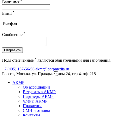
*
Ваше имя
*
Email
Телефон
*
Сообщение
Отправить
*
Поля отмеченные
являются обязательными для заполнения.
+7 (495) 157-56-56
akmr@corpmedia.ru
Россия, Москва, ул. Правды, дом 24, стр.4, оф. 218
АКМР
Об ассоциации
Вступить в АКМР
Партнеры АКМР
Члены АКМР
Правление
СМИ и отзывы
Контакты