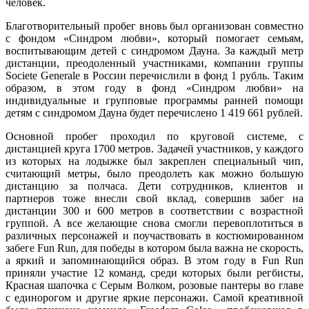
человек.
Благотворительный пробег вновь был организован совместно
с фондом «Синдром любви», который помогает семьям,
воспитывающим детей с синдромом Дауна. За каждый метр
дистанции, преодоленный участниками, компании группы
Societe Generale в России перечислили в фонд 1 рубль. Таким
образом, в этом году в фонд «Синдром любви» на
индивидуальные и групповые программы ранней помощи
детям с синдромом Дауна будет перечислено 1 419 661 рублей.
Основной пробег проходил по круговой системе, с
дистанцией круга 1700 метров. Задачей участников, у каждого
из которых на лодыжке был закреплен специальный чип,
считающий метры, было преодолеть как можно большую
дистанцию за полчаса. Дети сотрудников, клиентов и
партнеров тоже внесли свой вклад, совершив забег на
дистанции 300 и 600 метров в соответствии с возрастной
группой. А все желающие снова смогли перевоплотиться в
различных персонажей и поучаствовать в костюмированном
забеге Fun Run, для победы в котором была важна не скорость,
а яркий и запоминающийся образ. В этом году в Fun Run
приняли участие 12 команд, среди которых были регбисты,
Красная шапочка с Серым Волком, розовые пантеры во главе
с единорогом и другие яркие персонажи. Самой креативной