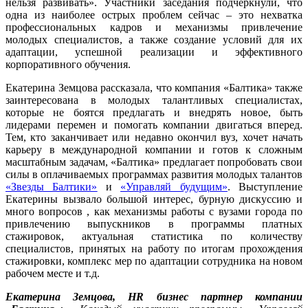
нельзя развивать». Участники заседания подчеркнули, что
одна из наиболее острых проблем сейчас – это нехватка
профессиональных кадров и механизмы привлечение
молодых специалистов, а также создание условий для их
адаптации, успешной реализации и эффективного
корпоративного обучения.
Екатерина Земцова рассказала, что компания «Балтика» также
заинтересована в молодых талантливых специалистах,
которые не боятся предлагать и внедрять новое, быть
лидерами перемен и помогать компании двигаться вперед.
Тем, кто заканчивает или недавно окончил вуз, хочет начать
карьеру в международной компании и готов к сложным
масштабным задачам, «Балтика» предлагает попробовать свои
силы в оплачиваемых программах развития молодых талантов
«Звезды Балтики»
и
«Управляй будущим»
. Выступление
Екатерины вызвало большой интерес, бурную дискуссию и
много вопросов , как механизмы работы с вузами города по
привлечению выпускников в программы платных
стажировок, актуальная статистика по количеству
специалистов, принятых на работу по итогам прохождения
стажировки, комплекс мер по адаптации сотрудника на новом
рабочем месте и т.д.
Екатерина Земцова,
HR
бизнес партнер компании