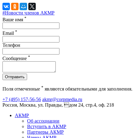
#Новости членов АКМР
*
Ваше имя
*
Email
Телефон
*
Сообщение
Отправить
*
Поля отмеченные
являются обязательными для заполнения.
+7 (495) 157-56-56
akmr@corpmedia.ru
Россия, Москва, ул. Правды, дом 24, стр.4, оф. 218
АКМР
Об ассоциации
Вступить в АКМР
Партнеры АКМР
Члены АКМР