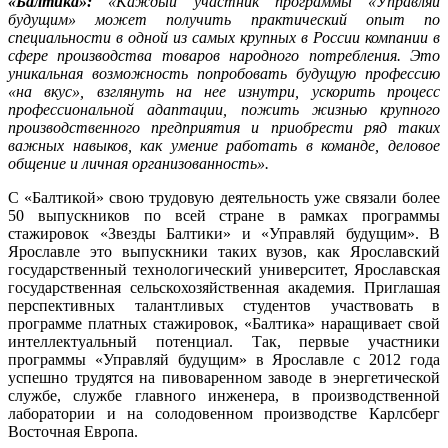
«Балтика»:
«Каждый участник программы «Управляй
будущим» может получить практический опыт по
специальности в одной из самых крупных в России компании в
сфере производства товаров народного потребления. Это
уникальная возможность попробовать будущую профессию
«на вкус», взглянуть на нее изнутри, ускорить процесс
профессиональной адаптации, пожить жизнью крупного
производственного предприятия и приобрести ряд таких
важных навыков, как умение работать в команде, деловое
общение и личная организованность».
С «Балтикой» свою трудовую деятельность уже связали более
50 выпускников по всей стране в рамках программы
стажировок «Звезды Балтики» и «Управляй будущим». В
Ярославле это выпускники таких вузов, как Ярославский
государственный технологический университет, Ярославская
государственная сельскохозяйственная академия. Приглашая
перспективных талантливых студентов участвовать в
программе платных стажировок, «Балтика» наращивает свой
интеллектуальный потенциал. Так, первые участники
программы «Управляй будущим» в Ярославле с 2012 года
успешно трудятся на пивоваренном заводе в энергетической
службе, службе главного инженера, в производственной
лаборатории и на солодовенном производстве Карлсберг
Восточная Европа.