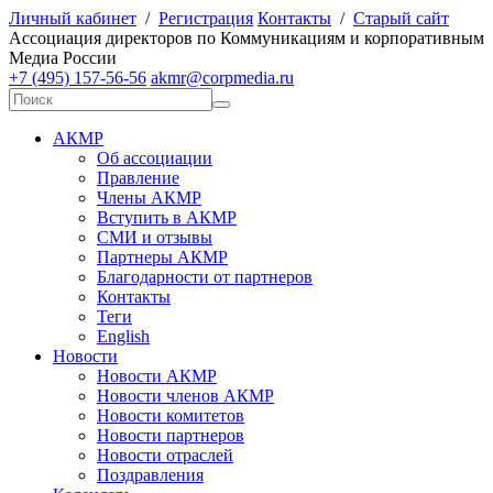
Личный кабинет
/
Регистрация
Контакты
/
Старый сайт
А
ссоциация директоров по
К
оммуникациям и корпоративным
М
едиа
Р
оссии
+7 (495) 157-56-56
akmr@corpmedia.ru
АКМР
Об ассоциации
Правление
Члены АКМР
Вступить в АКМР
СМИ и отзывы
Партнеры АКМР
Благодарности от партнеров
Контакты
Теги
English
Новости
Новости АКМР
Новости членов АКМР
Новости комитетов
Новости партнеров
Новости отраслей
Поздравления