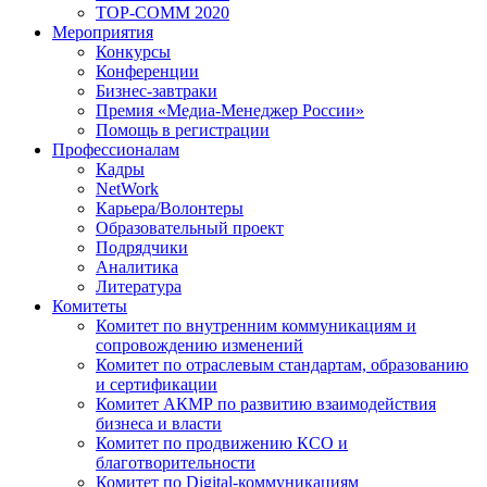
TOP-COMM 2020
Мероприятия
Конкурсы
Конференции
Бизнес-завтраки
Премия «Медиа-Менеджер России»
Помощь в регистрации
Профессионалам
Кадры
NetWork
Карьера/Волонтеры
Образовательный проект
Подрядчики
Аналитика
Литература
Комитеты
Комитет по внутренним коммуникациям и
сопровождению изменений
Комитет по отраслевым стандартам, образованию
и сертификации
Комитет АКМР по развитию взаимодействия
бизнеса и власти
Комитет по продвижению КСО и
благотворительности
Комитет по Digital-коммуникациям