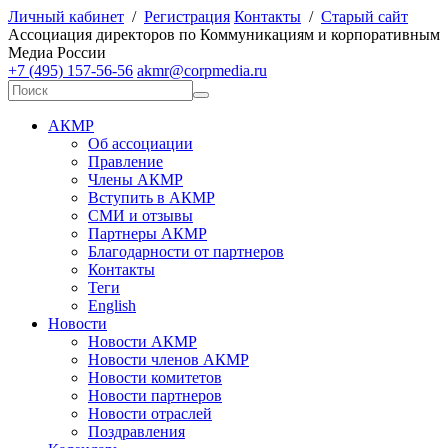
Личный кабинет
/
Регистрация
Контакты
/
Старый сайт
А
ссоциация директоров по
К
оммуникациям и корпоративным
М
едиа
Р
оссии
+7 (495) 157-56-56
akmr@corpmedia.ru
АКМР
Об ассоциации
Правление
Члены АКМР
Вступить в АКМР
СМИ и отзывы
Партнеры АКМР
Благодарности от партнеров
Контакты
Теги
English
Новости
Новости АКМР
Новости членов АКМР
Новости комитетов
Новости партнеров
Новости отраслей
Поздравления