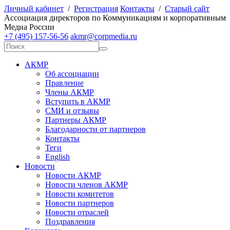
Личный кабинет
/
Регистрация
Контакты
/
Старый сайт
А
ссоциация директоров по
К
оммуникациям и корпоративным
М
едиа
Р
оссии
+7 (495) 157-56-56
akmr@corpmedia.ru
АКМР
Об ассоциации
Правление
Члены АКМР
Вступить в АКМР
СМИ и отзывы
Партнеры АКМР
Благодарности от партнеров
Контакты
Теги
English
Новости
Новости АКМР
Новости членов АКМР
Новости комитетов
Новости партнеров
Новости отраслей
Поздравления