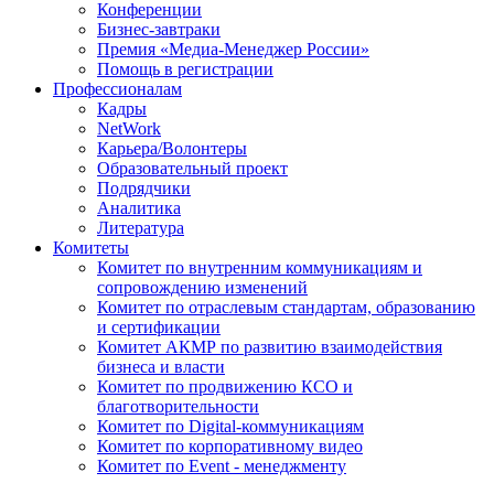
Конференции
Бизнес-завтраки
Премия «Медиа-Менеджер России»
Помощь в регистрации
Профессионалам
Кадры
NetWork
Карьера/Волонтеры
Образовательный проект
Подрядчики
Аналитика
Литература
Комитеты
Комитет по внутренним коммуникациям и
сопровождению изменений
Комитет по отраслевым стандартам, образованию
и сертификации
Комитет АКМР по развитию взаимодействия
бизнеса и власти
Комитет по продвижению КСО и
благотворительности
Комитет по Digital-коммуникациям
Комитет по корпоративному видео
Комитет по Event - менеджменту