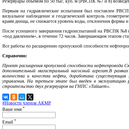
Резервуары объемом по 50 тыс. куб. м (РВСПК №7 и 8) возвед
Первым на гидравлические испытания был поставлен РВСПК 
визуальное наблюдение и геодезический контроль геометриче
краям днища, не снижается уровень воды, отклонения формы и
После успешного завершения гидроиспытаний на РВСПК №8 нача
«под давлением», в течение 72 часов. Завершающим этапом ст
Все работы по расширению пропускной способности нефтепрово
Справочно:
Проект расширения пропускной способности нефтепровода Ск
дополнительный магистральный насосный агрегат.В рамках
количества и качества нефти, доработана существующая м
управления. На третьем этапе был введен в эксплуатацию
строительство двух резервуаров на ГНПС «Тайшет».
#Новости членов АКМР
*
Ваше имя
*
Email