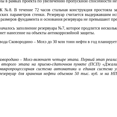
ены в рамках проекта по увеличению пропускной способности не
№8. В течение 72 часов стальная конструкция простояла за
ских параметров стенки. Резервуар считается выдержавшим ис
 размеров фундамента и основания резервуара не превышают пр
лось заполнение резервуара №7, которое продлится несколько 
анет нанесение на объекты антикоррозийной защиты.
да Сковородино – Мохэ до 30 млн тонн нефти в год планируетс
овородино – Мохэ включает четыре этапа. Первый этап реализо
 второго этапа на приемо-сдаточном пункте (ПСП) «Джали
икропроцессорная система автоматики и единая система уп
 резервуар для хранения нефти объемом 50 тыс. куб. м на