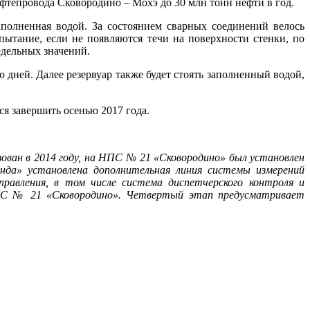
фтепровода Сковородино – Мохэ до 30 млн тонн нефти в год.
полненная водой. За состоянием сварных соединений велось
пытание, если не появляются течи на поверхности стенки, по
едельных значений.
дней. Далее резервуар также будет стоять заполненный водой,
я завершить осенью 2017 года.
ван в 2014 году, на НПС № 21 «Сковородино» был установлен
нда» установлена дополнительная линия системы измерений
равления, в том числе система диспетчерского контроля и
 НПС № 21 «Сковородино». Четвертый этап предусматривает