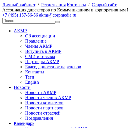
Личный кабинет
/
Регистрация
Контакты
/
Старый сайт
А
ссоциация директоров по
К
оммуникациям и корпоративным
+7 (495) 157-56-56
akmr@corpmedia.ru
АКМР
Об ассоциации
Правление
Члены АКМР
Вступить в АКМР
СМИ и отзывы
Партнеры АКМР
Благодарности от партнеров
Контакты
Теги
English
Новости
Новости АКМР
Новости членов АКМР
Новости комитетов
Новости партнеров
Новости отраслей
Поздравления
Календарь