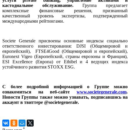
услуги private banking, управление активами и
кастодиальное обслуживание.
Группа предлагает
комплексные финансовые решения, признанный
качественный уровень экспертизы, подтвержденный
международными рейтингами.
Societe Generale присвоены основные индексы социально
ответственного инвестирования: DJSI (Общемировой и
европейский), FTSE4Good (Общемировой и европейский),
Euronext Vigeo (Европейский, страны еврозоны и Франция),
ESI Excellence (Европа) от Ethibel и 4 ведущих индекса
устойчивого развития STOXX ESG.
С более подробной информацией о Группе можно
ознакомиться на веб-сайте
www.societegenerale.com
.
Новости Группы также можно узнавать, подписавшись на
аккаунт в твиттере
@
societegenerale
.
*