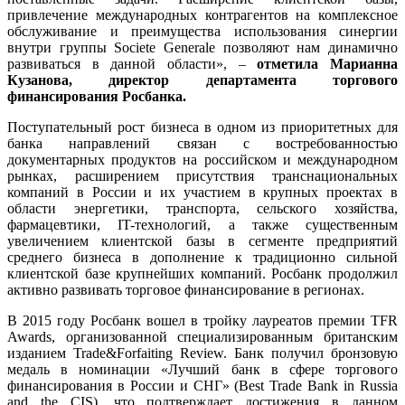
привлечение международных контрагентов на комплексное
обслуживание и преимущества использования синергии
внутри группы Societe Generale позволяют нам динамично
развиваться в данной области», –
отметила Марианна
Кузанова, директор департамента торгового
финансирования Росбанка.
Поступательный рост бизнеса в одном из приоритетных для
банка направлений связан с востребованностью
документарных продуктов на российском и международном
рынках, расширением присутствия транснациональных
компаний в России и их участием в крупных проектах в
области энергетики, транспорта, сельского хозяйства,
фармацевтики, IT-технологий, а также существенным
увеличением клиентской базы в сегменте предприятий
среднего бизнеса в дополнение к традиционно сильной
клиентской базе крупнейших компаний. Росбанк продолжил
активно развивать торговое финансирование в регионах.
В 2015 году Росбанк вошел в тройку лауреатов премии TFR
Awards, организованной специализированным британским
изданием Trade&Forfaiting Review. Банк получил бронзовую
медаль в номинации «Лучший банк в сфере торгового
финансирования в России и СНГ» (Best Trade Bank in Russia
and the CIS), что подтверждает достижения в данном