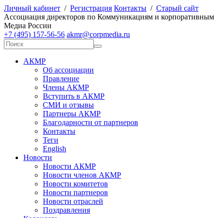
Личный кабинет
/
Регистрация
Контакты
/
Старый сайт
А
ссоциация директоров по
К
оммуникациям и корпоративным
М
едиа
Р
оссии
+7 (495) 157-56-56
akmr@corpmedia.ru
АКМР
Об ассоциации
Правление
Члены АКМР
Вступить в АКМР
СМИ и отзывы
Партнеры АКМР
Благодарности от партнеров
Контакты
Теги
English
Новости
Новости АКМР
Новости членов АКМР
Новости комитетов
Новости партнеров
Новости отраслей
Поздравления