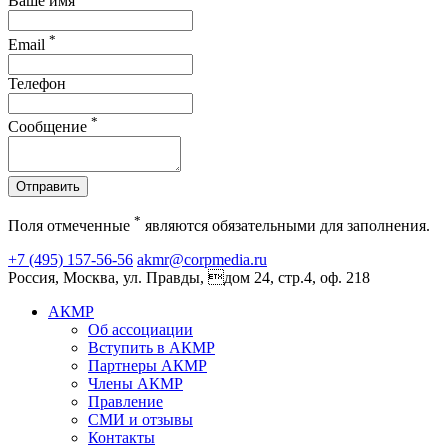
Ваше имя
*
Email
Телефон
*
Сообщение
Отправить
*
Поля отмеченные
являются обязательными для заполнения.
+7 (495) 157-56-56
akmr@corpmedia.ru
Россия, Москва, ул. Правды, дом 24, стр.4, оф. 218
АКМР
Об ассоциации
Вступить в АКМР
Партнеры АКМР
Члены АКМР
Правление
СМИ и отзывы
Контакты