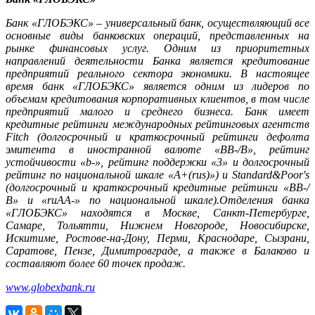
Банк «ГЛОБЭКС» – универсальный банк, осуществляющий все
основные виды банковских операций, представленных на
рынке финансовых услуг. Одним из приоритетных
направлений деятельности Банка является кредитование
предприятий реального сектора экономики. В настоящее
время банк «ГЛОБЭКС» является одним из лидеров по
объемам кредитования корпоративных клиентов, в том числе
предприятий малого и среднего бизнеса. Банк имеет
кредитные рейтинги международных рейтинговых агентств
Fitch (долгосрочный и краткосрочный рейтинги дефолта
эмитента в иностранной валюте «BB-/B», рейтинг
устойчивости «b-», рейтинг поддержки «3» и долгосрочный
рейтинг по национальной шкале «A+(rus)») и Standard&Poor's
(долгосрочный и краткосрочный кредитные рейтинги «BB-/
B» и «ruAA-» по национальной шкале).Отделения банка
«ГЛОБЭКС» находятся в Москве, Санкт-Петербурге,
Самаре, Тольятти, Нижнем Новгороде, Новосибирске,
Искитиме, Ростове-на-Дону, Перми, Краснодаре, Сызрани,
Саратове, Пензе, Димитровграде, а также в Балаково и
составляют более 60 точек продаж.
www.globexbank.ru