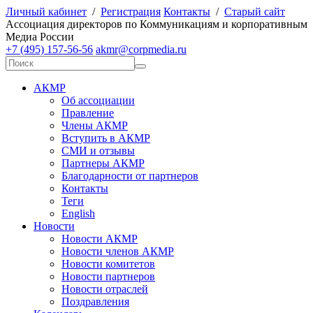
Личный кабинет
/
Регистрация
Контакты
/
Старый сайт
А
ссоциация директоров по
К
оммуникациям и корпоративным
М
едиа
Р
оссии
+7 (495) 157-56-56
akmr@corpmedia.ru
АКМР
Об ассоциации
Правление
Члены АКМР
Вступить в АКМР
СМИ и отзывы
Партнеры АКМР
Благодарности от партнеров
Контакты
Теги
English
Новости
Новости АКМР
Новости членов АКМР
Новости комитетов
Новости партнеров
Новости отраслей
Поздравления