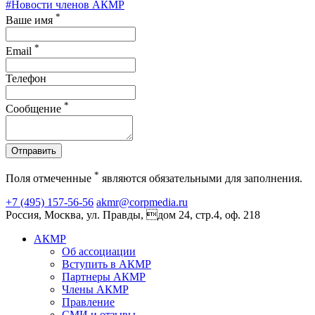
#Новости членов АКМР
*
Ваше имя
*
Email
Телефон
*
Сообщение
Отправить
*
Поля отмеченные
являются обязательными для заполнения.
+7 (495) 157-56-56
akmr@corpmedia.ru
Россия, Москва, ул. Правды, дом 24, стр.4, оф. 218
АКМР
Об ассоциации
Вступить в АКМР
Партнеры АКМР
Члены АКМР
Правление
СМИ и отзывы