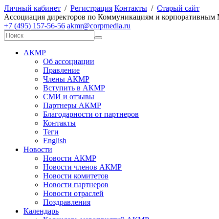
Личный кабинет
/
Регистрация
Контакты
/
Старый сайт
А
ссоциация директоров по
К
оммуникациям и корпоративным
+7 (495) 157-56-56
akmr@corpmedia.ru
АКМР
Об ассоциации
Правление
Члены АКМР
Вступить в АКМР
СМИ и отзывы
Партнеры АКМР
Благодарности от партнеров
Контакты
Теги
English
Новости
Новости АКМР
Новости членов АКМР
Новости комитетов
Новости партнеров
Новости отраслей
Поздравления
Календарь