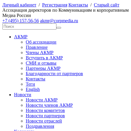
Личный кабинет
/
Регистрация
Контакты
/
Старый сайт
А
ссоциация директоров по
К
оммуникациям и корпоративным
М
едиа
Р
оссии
+7 (495) 157-56-56
akmr@corpmedia.ru
АКМР
Об ассоциации
Правление
Члены АКМР
Вступить в АКМР
СМИ и отзывы
Партнеры АКМР
Благодарности от партнеров
Контакты
Теги
English
Новости
Новости АКМР
Новости членов АКМР
Новости комитетов
Новости партнеров
Новости отраслей
Поздравления