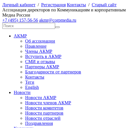
Личный кабинет
/
Регистрация
Контакты
/
Старый сайт
А
ссоциация директоров по
К
оммуникациям и корпоративным
М
едиа
Р
оссии
+7 (495) 157-56-56
akmr@corpmedia.ru
АКМР
Об ассоциации
Правление
Члены АКМР
Вступить в АКМР
СМИ и отзывы
Партнеры АКМР
Благодарности от партнеров
Контакты
Теги
English
Новости
Новости АКМР
Новости членов АКМР
Новости комитетов
Новости партнеров
Новости отраслей
Поздравления