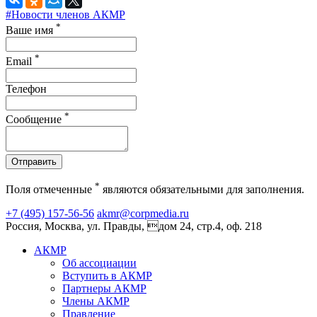
#Новости членов АКМР
*
Ваше имя
*
Email
Телефон
*
Сообщение
Отправить
*
Поля отмеченные
являются обязательными для заполнения.
+7 (495) 157-56-56
akmr@corpmedia.ru
Россия, Москва, ул. Правды, дом 24, стр.4, оф. 218
АКМР
Об ассоциации
Вступить в АКМР
Партнеры АКМР
Члены АКМР
Правление