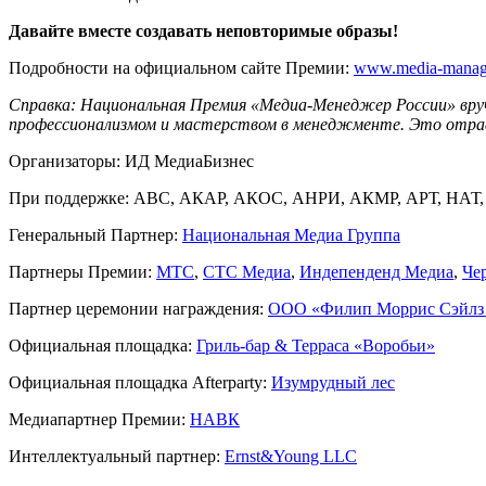
Давайте вместе создавать неповторимые образы!
Подробности на официальном сайте Премии:
www.media-manage
Справка: Национальная Премия «Медиа-Менеджер России» вруча
профессионализмом и мастерством в менеджменте. Это отрас
Организаторы: ИД МедиаБизнес
При поддержке: АВС, АКАР, АКОС, АНРИ, АКМР, АРТ, НАТ,
Генеральный Партнер:
Национальная Медиа Группа
Партнеры Премии:
МТС
,
СТС Медиа
,
Индепенденд Медиа
,
Че
Партнер церемонии награждения:
ООО «Филип Моррис Сэйлз 
Официальная площадка:
Гриль-бар & Терраса «Воробьи»
Официальная площадка Afterparty:
Изумрудный лес
Медиапартнер Премии:
НАВК
Интеллектуальный партнер:
Ernst&Young LLC