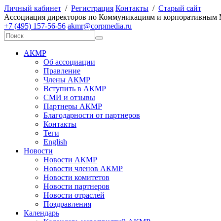
Личный кабинет
/
Регистрация
Контакты
/
Старый сайт
А
ссоциация директоров по
К
оммуникациям и корпоративным
+7 (495) 157-56-56
akmr@corpmedia.ru
АКМР
Об ассоциации
Правление
Члены АКМР
Вступить в АКМР
СМИ и отзывы
Партнеры АКМР
Благодарности от партнеров
Контакты
Теги
English
Новости
Новости АКМР
Новости членов АКМР
Новости комитетов
Новости партнеров
Новости отраслей
Поздравления
Календарь