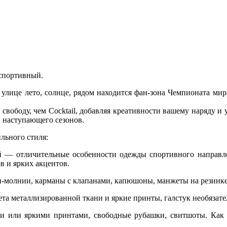
-спортивный.
а улице лето, солнце, рядом находится фан-зона Чемпионата мир
свободу, чем Cocktail, добавляя креативности вашему наряду и 
 наступающего сезонов.
льного стиля:
й — отличительные особенности одежды спортивного направле
в и ярких акцентов.
-молнии, карманы с клапанами, капюшоны, манжеты на резинке,
та металлизированной ткани и яркие принты, галстук необязате
и или яркими принтами, свободные рубашки, свитшоты. Как в