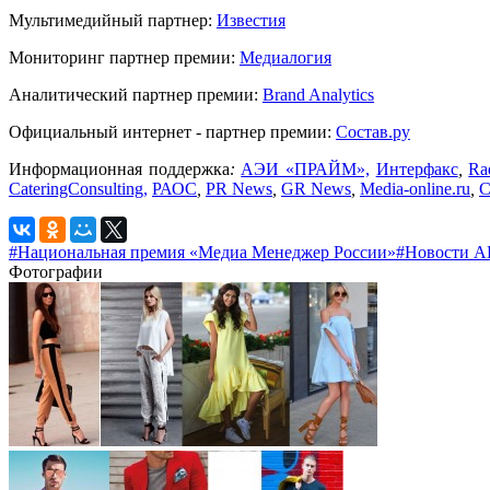
Мультимедийный партнер:
Известия
Мониторинг партнер премии:
Медиалогия
Аналитический партнер премии:
Brand Analytics
Официальный интернет - партнер премии:
Состав.ру
Информационная поддержка
:
АЭИ «ПРАЙМ»,
Интерфакс
,
Ra
CateringConsulting,
РАОС
,
PR News
,
GR News
,
Media-online.ru
,
С
#Национальная премия «Медиа Менеджер России»
#Новости 
Фотографии