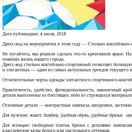
Дата публикации:
4
июля
,
2018
Дресс-код на мероприятии в этом году — Стильно коктейльно
Не пугайтесь, мы решили сделать что-то креативное яркое. Н
поменял жизнь нашего города.
Дресс-код cтильно коктейльно-спортивный позволяет большую 
и элегантных — один из самых актуальных трендов текущего и
Отличительные черты одежды элегантного спортивного-коктей
Практичность, удобство, функциональность, лаконичный кро
детали выполнены из блестящих либо из струящихся материало
Основные детали — контрастные лампасы, шнуровки, застежки
Для мужчин:
жакет, бомбер, удобная обувь, удобные брюки цве
Для женщин:
свободные платья, брюки с деталями: лампасам
классические кеды белого или пастельного оттенков.