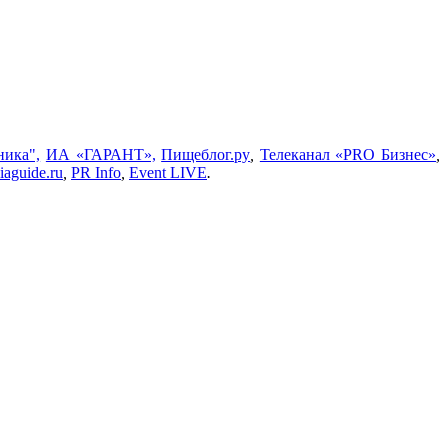
ника",
ИА «ГАРАНТ»,
Пищеблог.ру
,
Телеканал «PRO Бизнес»
,
aguide.ru
,
PR Info
,
Event LIVE
.