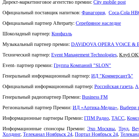
Директ-маркетинговое агентство премии:
City mobile post
Официальный поставщик напитков:
Фанагория,
Coca-Cola HB
Официальный партнер Afterparty:
Серебряное наследие
Шоколадный партнер:
Конфаэль
Музыкальный партнер премии:
DAViDOVA OPERA VOiCE &
Технический партнер:
Event Management Technologies
,
Клуб О
Event- партнер премии:
Группа Компаний "SLON"
Генеральный информационный партнер:
ИД "КоммерсантЪ"
Официальный информационный партнер:
Российская газета
,
А
Генеральный радиопартнер Премии:
Business FM
Региональный партнер Премии:
ИД «Артика-Медиа»
,
Выбери 
Информационные партнеры Премии:
ГПМ Радио
,
ТАСС
,
Комс
Информационные спонсоры Премии:
Эхо Москвы
,
Труд
,
Ве
Холдинг
,
Телеканал Ноябрьск 24
,
Портал Ноябрьск 24
,
Телекан