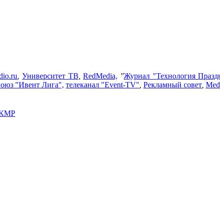
dio.ru
,
Университет ТВ
,
RedMedia,
"
Журнал "Технология Празд
оюз "Ивент Лига",
телеканал "Event-TV"
,
Рекламный совет
,
Medi
АКМР