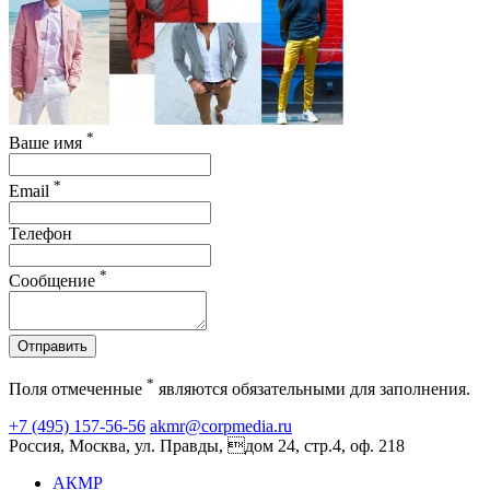
*
Ваше имя
*
Email
Телефон
*
Сообщение
Отправить
*
Поля отмеченные
являются обязательными для заполнения.
+7 (495) 157-56-56
akmr@corpmedia.ru
Россия, Москва, ул. Правды, дом 24, стр.4, оф. 218
АКМР