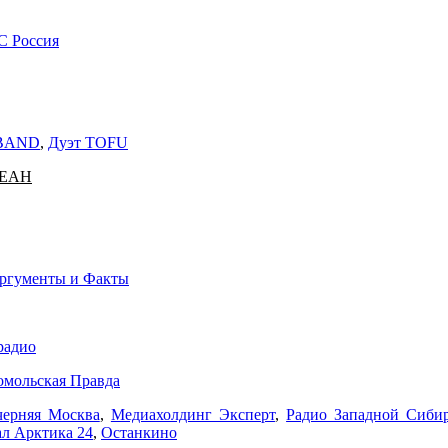
C Россия
 BAND
,
Дуэт TOFU
КЕАН
ргументы и Факты
радио
омольская Правда
черняя Москва
,
Медиахолдинг Эксперт
,
Радио Западной Сиби
ал Арктика 24
,
Останкино