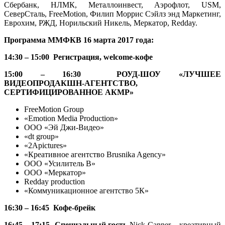
Сбербанк, НЛМК, Металлоинвест, Аэрофлот, USM,
СеверСталь, FreeMotion, Филип Моррис Сэйлз энд Маркетинг,
Еврохим, РЖД, Норильский Никель, Меркатор, Redday.
Программа ММФКВ 16 марта 2017 года:
14:30 – 15:00 Регистрация, welcome-кофе
15:00 – 16:30 РОУД-ШОУ «
ЛУЧШЕЕ
ВИДЕОПРОДАКШН-АГЕНТСТВО,
СЕРТИФИЦИРОВАННОЕ АКМР
»
FreeMotion Group
«Emotion Media Production»
ООО «Эй Джи-Видео»
«dt group»
«2Apictures»
«Креативное агентство Brusnika Agency»
ООО «Усилитель В»
ООО «Меркатор»
Redday production
«Коммуникационное агентство 5К»
16:30 – 16:45 Кофе-брейк
16:45 – 17:15 Специальный гость
Nick Canner – креативный