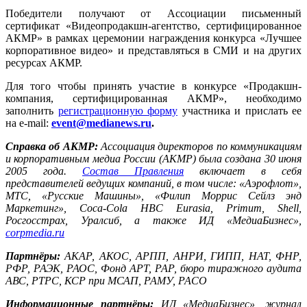
Победители получают от Ассоциации письменный
сертификат «Видеопродакшн-aгентство, сертифицированное
АКМР» в рамках церемонии награждения конкурса «Лучшее
корпоративное видео» и представляться в СМИ и на других
ресурсах АКМР.
Для того чтобы принять участие в конкурсе «Продакшн-
компания, сертифицированная АКМР», необходимо
заполнить
регистрационную форму
участника и прислать ее
на e-mail:
event@medianews.ru
.
Справка об АКМР:
Ассоциация директоров по коммуникациям
и корпоративным медиа России (АКМР) была создана 30 июня
2005 года.
Состав Правления
включает в себя
представителей ведущих компаний, в том числе: «Аэрофлот»,
МТС, «Русские Машины», «Филип Моррис Сейлз энд
Маркетинг»,
Coca
-
Cola
HBC
Eurasia
,
Primum
, Shell,
Росгосстрах, Уралсиб, а также ИД «МедиаБизнес»,
corpmedia.ru
Партнёры:
АКАР, АКОС, АРПП, АНРИ, ГИПП, НАТ, ФНР,
РФР, РАЭК, РАОС, Фонд АРТ, РАР, бюро тиражного аудита
АВС, РТРС, КСР при МСАП, РАМУ, РАСО
Информационные партнёры:
ИД «МедиаБизнес», журнал