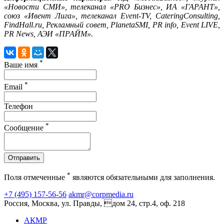
«Новости СМИ», телеканал «PRO Бизнес», ИА «ГАРАНТ»,
союз «Ивент Лига», телеканал Event-TV, CateringConsulting,
FindHall.ru, Рекламный совет, PlanetaSMI, PR info, Event LIVE,
PR News, АЭИ «ПРАЙМ».
*
Ваше имя
*
Email
Телефон
*
Сообщение
Отправить
*
Поля отмеченные
являются обязательными для заполнения.
+7 (495) 157-56-56
akmr@corpmedia.ru
Россия, Москва, ул. Правды, дом 24, стр.4, оф. 218
АКМР