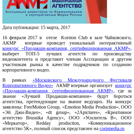
Дата публикации:
15
марта
,
2017
16 февраля 2017 в отеле Korston Club в зале Чайковского,
АКМР впервые проведет уникальный интерактивный
конкурс «Продакшн-компания, сертифицированная АКМР»
,
выберет ТОП-5 лучших агентств по производству
видеоконтента и представит членам Ассоциации и другим
участникам рынка в качестве подрядчиков по созданию
корпоративного видео.
В рамках
«Московского Международного Фестиваля
Корпоративного Видео»
АКМР впервые организует
конкурс
«Продакшн-компания, сертифицированная АКМР»
, где за
звание «Лучшей Продакшн-компании» будут бороться
агентства, претендующие на звание ведущих. На конкурс
заявлены: FreeMotion Group, «Emotion Media Production», ООО
«Эй Джи-Видео», «dt group», «2Apictures», «Креативное
агентство Brusnika Agency», ООО «Усилитель В», ООО
«Меркатор», Redday production, «Коммуникационное
агентство 5К», полный список представлен на
corpmedia.ru