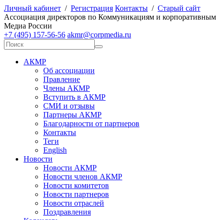
Личный кабинет
/
Регистрация
Контакты
/
Старый сайт
А
ссоциация директоров по
К
оммуникациям и корпоративным
М
едиа
Р
оссии
+7 (495) 157-56-56
akmr@corpmedia.ru
АКМР
Об ассоциации
Правление
Члены АКМР
Вступить в АКМР
СМИ и отзывы
Партнеры АКМР
Благодарности от партнеров
Контакты
Теги
English
Новости
Новости АКМР
Новости членов АКМР
Новости комитетов
Новости партнеров
Новости отраслей
Поздравления