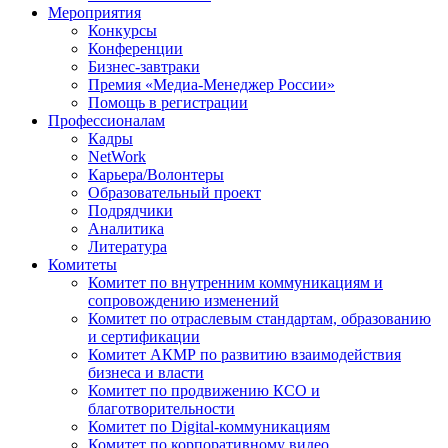
Мероприятия
Конкурсы
Конференции
Бизнес-завтраки
Премия «Медиа-Менеджер России»
Помощь в регистрации
Профессионалам
Кадры
NetWork
Карьера/Волонтеры
Образовательный проект
Подрядчики
Аналитика
Литература
Комитеты
Комитет по внутренним коммуникациям и
сопровождению изменений
Комитет по отраслевым стандартам, образованию
и сертификации
Комитет АКМР по развитию взаимодействия
бизнеса и власти
Комитет по продвижению КСО и
благотворительности
Комитет по Digital-коммуникациям
Комитет по корпоративному видео