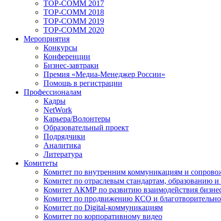
TOP-COMM 2017
TOP-COMM 2018
TOP-COMM 2019
TOP-COMM 2020
Мероприятия
Конкурсы
Конференции
Бизнес-завтраки
Премия «Медиа-Менеджер России»
Помощь в регистрации
Профессионалам
Кадры
NetWork
Карьера/Волонтеры
Образовательный проект
Подрядчики
Аналитика
Литература
Комитеты
Комитет по внутренним коммуникациям и сопров
Комитет по отраслевым стандартам, образованию и
Комитет АКМР по развитию взаимодействия бизнес
Комитет по продвижению КСО и благотворительно
Комитет по Digital-коммуникациям
Комитет по корпоративному видео