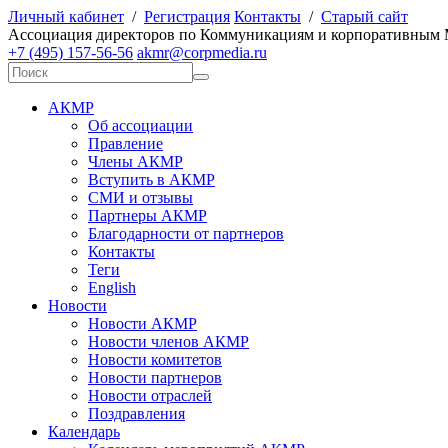
Личный кабинет
/
Регистрация
Контакты
/
Старый сайт
А
ссоциация директоров по
К
оммуникациям и корпоративным
+7 (495) 157-56-56
akmr@corpmedia.ru
АКМР
Об ассоциации
Правление
Члены АКМР
Вступить в АКМР
СМИ и отзывы
Партнеры АКМР
Благодарности от партнеров
Контакты
Теги
English
Новости
Новости АКМР
Новости членов АКМР
Новости комитетов
Новости партнеров
Новости отраслей
Поздравления
Календарь