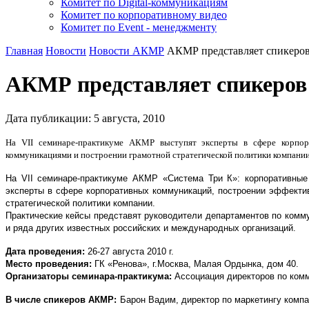
Комитет по Digital-коммуникациям
Комитет по корпоративному видео
Комитет по Event - менеджменту
Главная
Новости
Новости АКМР
АКМР представляет спикеров
АКМР представляет спикеров 
Дата публикации:
5
августа
,
2010
На VII семинаре-практикуме АКМР выступят эксперты в сфере корпора
коммуникациями и построении грамотной стратегической политики компании.
На VII семинаре-практикуме АКМР «Система Три К»: корпоративные
эксперты в сфере корпоративных коммуникаций, построении эффектив
стратегической политики компании.
Практические кейсы представят руководители департаментов по ком
и ряда других известных российских и международных организаций.
Дата проведения:
26-27 августа 2010 г.
Место проведения:
ГК «Ренова», г.Москва, Малая Ордынка, дом 40.
Организаторы семинара-практикума:
Ассоциация директоров по ком
В числе спикеров АКМР:
Барон Вадим, директор по маркетингу компа