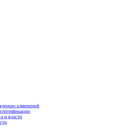
ождению изменений
 сертификации
а и власти
сти