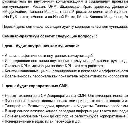
руководитель по внутренним коммуникациям и социальным проектам
коммуникациям, Россия, UPM; Шкаровская Ирэн, директор Департам
«Медиалайн»; Панкова Марина, главный редактор клиентский журнал 
«На Рублевке», «Новости на Новой Риге», IMedia Sanoma Magazines, 
Первый день семинара посвящен аудиту корпоративных коммуникаций,
Семинар-практикум осветит следующие вопросы :
I день: Аудит внутренних коммуникаций:
• Анализ эффективности внутренних коммуникаций.
• Исследование состояния внутренних коммуникаций как инструмент д
• Система KPI и мотивации на базе KPI - как это работает.
• Коммуникационные циклы: планирование и показатели эффективност
• Вовлеченность персонала как показатель эффективности корпоратив
II день: Аудит корпоративных СМИ:
• Новые технологии в СМИ/корпоративных СМИ. Оптимизация, использ
• Финансовые и качественные показатели при оценке эффективности и
• Типография. Разные задачи, продукты и бюджеты. Типовые проблемы
• Выбор самого важного канала передачи информации: газета или ради
• Почему многие компании до сих пор не регистрируют корпоративные
• Конвергентные медиа: план перехода и др.