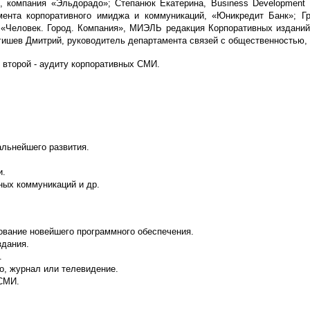
, компания «Эльдорадо»; Степанюк Екатерина, Business Development
ента корпоративного имиджа и коммуникаций, «Юникредит Банк»; Гри
«Человек. Город. Компaния», МИЭЛЬ редакция Корпоративных изданий; У
Агишев Дмитрий, руководитель департамента связей с общественностью,
 второй - аудиту корпоративных СМИ.
альнейшего развития.
и.
ных коммуникаций и др.
ование новейшего программного обеспечения.
здания.
.
о, журнал или телевидение.
 СМИ.