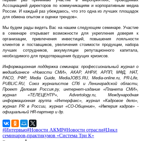
Ассоциацией директоров по коммуникациям и корпоративным медиа
России. И каждый раз убеждаюсь, что это одна из лучших площадок
для обмена опытом и оценки трендов».
Мы будем рады видеть Вас на нашем следующем семинаре. Участие
в семинаре открывает возможности для укрепления доверия к
организации, привлечения инвестиций, повышения лояльности
клиентов и поставщиков, увеличения стоимости продукции, набора
лучших сотрудников, аккумуляции репутационного капитала,
необходимого для предотвращения будущих кризисов.
Информационная поддержка семинара: профессиональный журнал о
медиабизнесе «Новости СМИ», АКАР, АНРИ, АРПП, МФД, НАТ,
РАСО, РФР, Media Guide, MediaJOBS.RU, Media-online.ru, PR-Life,
PUBLIC.RU, Союз журналистов СПб и Ленинградской области,
Проект Деловая Россия.ру, интернет-издание «Планета СМИ»,
журнал «ТЕЛЕЦЕНТР», Advertology.ru, Международная
информационная группа «Интерфакс», журнал «Кадровое дело»,
журнал PR в России, журнал «СО-Общение», «Империя кадров» -
официальный HR-партнер и др.
#Интервью
#Новости АКМР
#Новости отрасли
#Цикл
семинаров-практикумов «Система Три К»
*