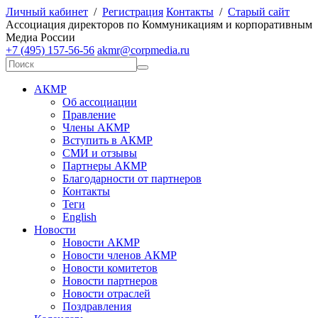
Личный кабинет
/
Регистрация
Контакты
/
Старый сайт
А
ссоциация директоров по
К
оммуникациям и корпоративным
М
едиа
Р
оссии
+7 (495) 157-56-56
akmr@corpmedia.ru
АКМР
Об ассоциации
Правление
Члены АКМР
Вступить в АКМР
СМИ и отзывы
Партнеры АКМР
Благодарности от партнеров
Контакты
Теги
English
Новости
Новости АКМР
Новости членов АКМР
Новости комитетов
Новости партнеров
Новости отраслей
Поздравления