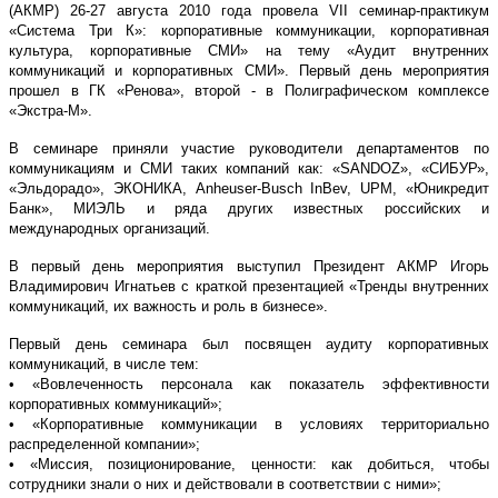
(АКМР) 26-27 августа 2010 года провела VII семинар-практикум
«Система Три К»: корпоративные коммуникации, корпоративная
культура, корпоративные СМИ» на тему «Аудит внутренних
коммуникаций и корпоративных СМИ». Первый день мероприятия
прошел в ГК «Ренова», второй - в Полиграфическом комплексе
«Экстра-М».
В семинаре приняли участие руководители департаментов по
коммуникациям и СМИ таких компаний как: «SANDOZ», «СИБУР»,
«Эльдорадо», ЭКОНИКА, Anheuser-Busch InBev, UPM, «Юникредит
Банк», МИЭЛЬ и ряда других известных российских и
международных организаций.
В первый день мероприятия выступил Президент АКМР Игорь
Владимирович Игнатьев с краткой презентацией «Тренды внутренних
коммуникаций, их важность и роль в бизнесе».
Первый день семинара был посвящен аудиту корпоративных
коммуникаций, в числе тем:
• «Вовлеченность персонала как показатель эффективности
корпоративных коммуникаций»;
• «Корпоративные коммуникации в условиях территориально
распределенной компании»;
• «Миссия, позиционирование, ценности: как добиться, чтобы
сотрудники знали о них и действовали в соответствии с ними»;