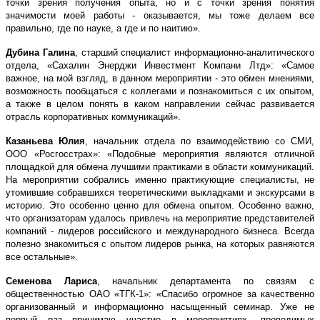
точки зрения получения опыта, но и с точки зрения понятия
значимости моей работы - оказывается, мы тоже делаем все
правильно, где по науке, а где и по наитию».
Дубина Галина
, старший специалист информационно-аналитического
отдела, «Сахалин Энерджи Инвестмент Компани Лтд»: «Самое
важное, на мой взгляд, в данном мероприятии - это обмен мнениями,
возможность пообщаться с коллегами и познакомиться с их опытом,
а также в целом понять в каком направлении сейчас развивается
отрасль корпоративных коммуникаций».
Казаньева Юлия
, начальник отдела по взаимодействию со СМИ,
ООО «Росгосстрах»: «Подобные мероприятия являются отличной
площадкой для обмена лучшими практиками в области коммуникаций.
На мероприятии собрались именно практикующие специалисты, не
утомившие собравшихся теоретическими выкладками и экскурсами в
историю. Это особенно ценно для обмена опытом. Особенно важно,
что организаторам удалось привлечь на мероприятие представителей
компаний - лидеров российского и международного бизнеса. Всегда
полезно знакомиться с опытом лидеров рынка, на которых равняются
все остальные».
Семенова Лариса
, начальник департамента по связям с
общественностью ОАО «ТГК-1»: «Спасибо огромное за качественно
организованный и информационно насыщенный семинар. Уже не
первый раз принимаю участие в мероприятиях, проводимых