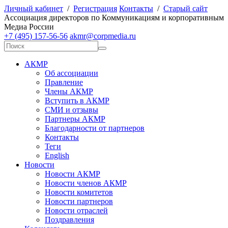
Личный кабинет
/
Регистрация
Контакты
/
Старый сайт
А
ссоциация директоров по
К
оммуникациям и корпоративным
М
едиа
Р
оссии
+7 (495) 157-56-56
akmr@corpmedia.ru
АКМР
Об ассоциации
Правление
Члены АКМР
Вступить в АКМР
СМИ и отзывы
Партнеры АКМР
Благодарности от партнеров
Контакты
Теги
English
Новости
Новости АКМР
Новости членов АКМР
Новости комитетов
Новости партнеров
Новости отраслей
Поздравления