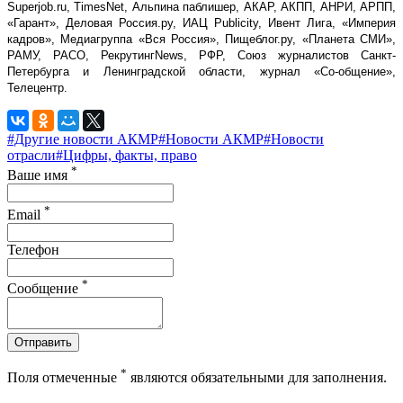
Superjob.ru, TimesNet, Альпина паблишер, АКАР, АКПП, АНРИ, АРПП,
«Гарант», Деловая Россия.ру, ИАЦ Publicity, Ивент Лига, «Империя
кадров», Медиагруппа «Вся Россия», Пищеблог.ру, «Планета СМИ»,
РАМУ, РАСО, РекрутингNews, РФР, Союз журналистов Санкт-
Петербурга и Ленинградской области, журнал «Со-общение»,
Телецентр.
#Другие новости АКМР
#Новости АКМР
#Новости
отрасли
#Цифры, факты, право
*
Ваше имя
*
Email
Телефон
*
Сообщение
Отправить
*
Поля отмеченные
являются обязательными для заполнения.