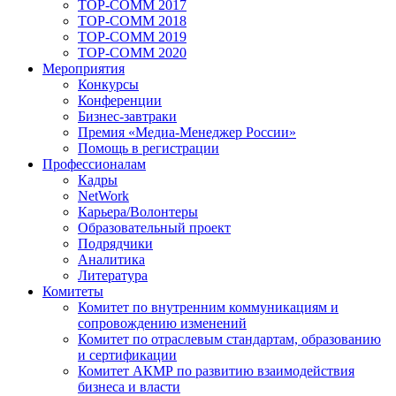
TOP-COMM 2017
TOP-COMM 2018
TOP-COMM 2019
TOP-COMM 2020
Мероприятия
Конкурсы
Конференции
Бизнес-завтраки
Премия «Медиа-Менеджер России»
Помощь в регистрации
Профессионалам
Кадры
NetWork
Карьера/Волонтеры
Образовательный проект
Подрядчики
Аналитика
Литература
Комитеты
Комитет по внутренним коммуникациям и
сопровождению изменений
Комитет по отраслевым стандартам, образованию
и сертификации
Комитет АКМР по развитию взаимодействия
бизнеса и власти