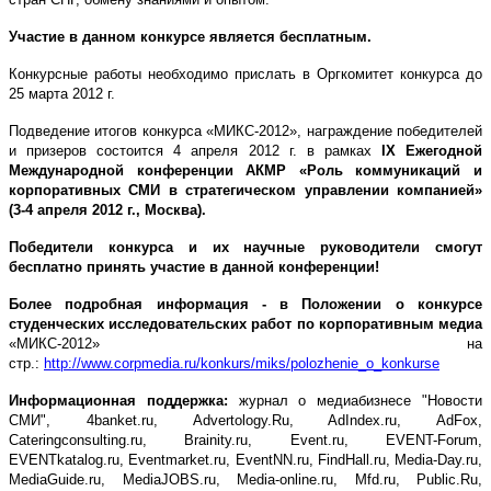
Участие в данном конкурсе является бесплатным.
Конкурсные работы необходимо прислать в Оргкомитет конкурса до
25 марта 2012 г.
Подведение итогов конкурса «МИКС-2012», награждение победителей
и призеров состоится 4 апреля 2012 г. в рамках
IX Ежегодной
Международной конференции АКМР «Роль коммуникаций и
корпоративных СМИ в стратегическом управлении компанией»
(3-4 апреля 2012 г., Москва).
Победители конкурса и их научные руководители смогут
бесплатно принять участие в данной конференции!
Более подробная информация - в Положении о конкурсе
студенческих исследовательских работ по корпоративным медиа
«МИКС-2012» на
стр.:
http://www.corpmedia.ru/konkurs/miks/polozhenie_o_konkurse
Информационная поддержка:
журнал о медиабизнесе "Новости
СМИ", 4banket.ru, Advertology.Ru, AdIndex.ru, AdFox,
Cateringconsulting.ru, Brainity.ru, Event.ru, EVENT-Forum,
EVENTkatalog.ru, Eventmarket.ru, EventNN.ru, FindHall.ru, Media-Day.ru,
MediaGuide.ru, MediaJOBS.ru, Media-online.ru, Mfd.ru, Public.Ru,