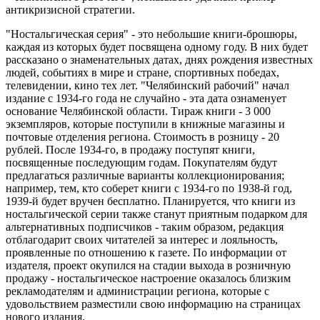
антикризисной стратегии.
"Ностальгическая серия" - это небольшие книги-брошюры,
каждая из которых будет посвящена одному году. В них будет
рассказано о знаменательных датах, днях рождения известных
людей, событиях в мире и стране, спортивных победах,
телевидении, кино тех лет. "Челябинский рабочий" начал
издание с 1934-го года не случайно - эта дата ознаменует
основание Челябинской области. Тираж книги - 3 000
экземпляров, которые поступили в книжные магазины и
почтовые отделения региона. Стоимость в розницу - 20
рублей. После 1934-го, в продажу поступят книги,
посвященные последующим годам. Покупателям будут
предлагаться различные варианты коллекционирования;
например, тем, кто соберет книги с 1934-го по 1938-й год,
1939-й будет вручен бесплатно. Планируется, что книги из
ностальгической серии также станут приятным подарком для
альтернативных подписчиков - таким образом, редакция
отблагодарит своих читателей за интерес и лояльность,
проявленные по отношению к газете. По информации от
издателя, проект окупился на стадии выхода в розничную
продажу - ностальгическое настроение оказалось близким
рекламодателям и администрации региона, которые с
удовольствием разместили свою информацию на страницах
нового издания.