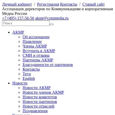
Личный кабинет
/
Регистрация
Контакты
/
Старый сайт
А
ссоциация директоров по
К
оммуникациям и корпоративным
М
едиа
Р
оссии
+7 (495) 157-56-56
akmr@corpmedia.ru
АКМР
Об ассоциации
Правление
Члены АКМР
Вступить в АКМР
СМИ и отзывы
Партнеры АКМР
Благодарности от партнеров
Контакты
Теги
English
Новости
Новости АКМР
Новости членов АКМР
Новости комитетов
Новости партнеров
Новости отраслей
Поздравления