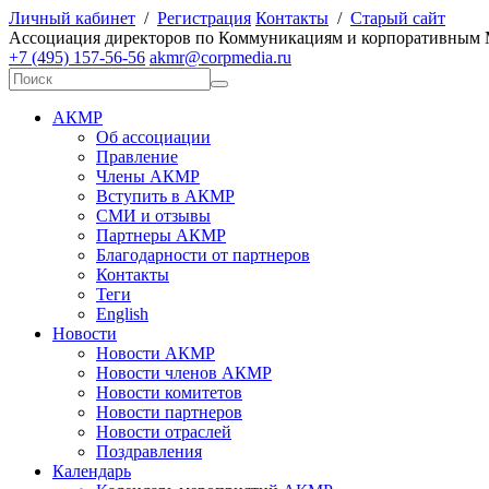
Личный кабинет
/
Регистрация
Контакты
/
Старый сайт
А
ссоциация директоров по
К
оммуникациям и корпоративным
+7 (495) 157-56-56
akmr@corpmedia.ru
АКМР
Об ассоциации
Правление
Члены АКМР
Вступить в АКМР
СМИ и отзывы
Партнеры АКМР
Благодарности от партнеров
Контакты
Теги
English
Новости
Новости АКМР
Новости членов АКМР
Новости комитетов
Новости партнеров
Новости отраслей
Поздравления
Календарь