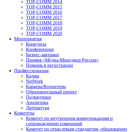
TOP-COMM 2014
TOP-COMM 2015
TOP-COMM 2016
TOP-COMM 2017
TOP-COMM 2018
TOP-COMM 2019
TOP-COMM 2020
Мероприятия
Конкурсы
Конференции
Бизнес-завтраки
Премия «Медиа-Менеджер России»
Помощь в регистрации
Профессионалам
Кадры
NetWork
Карьера/Волонтеры
Образовательный проект
Подрядчики
Аналитика
Литература
Комитеты
Комитет по внутренним коммуникациям и
сопровождению изменений
Комитет по отраслевым стандартам, образованию