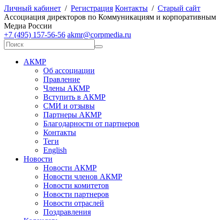
Личный кабинет
/
Регистрация
Контакты
/
Старый сайт
А
ссоциация директоров по
К
оммуникациям и корпоративным
М
едиа
Р
оссии
+7 (495) 157-56-56
akmr@corpmedia.ru
АКМР
Об ассоциации
Правление
Члены АКМР
Вступить в АКМР
СМИ и отзывы
Партнеры АКМР
Благодарности от партнеров
Контакты
Теги
English
Новости
Новости АКМР
Новости членов АКМР
Новости комитетов
Новости партнеров
Новости отраслей
Поздравления