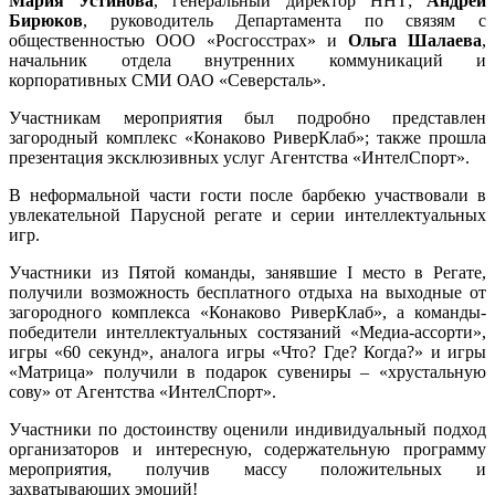
Мария Устинова
, генеральный директор ННТ;
Андрей
Бирюков
, руководитель Департамента по связям с
общественностью ООО «Росгосстрах» и
Ольга Шалаева
,
начальник отдела внутренних коммуникаций и
корпоративных СМИ ОАО «Северсталь».
Участникам мероприятия был подробно представлен
загородный комплекс «Конаково РиверКлаб»; также прошла
презентация эксклюзивных услуг Агентства «ИнтелСпорт».
В неформальной части гости после барбекю участвовали в
увлекательной Парусной регате и серии интеллектуальных
игр.
Участники из Пятой команды, занявшие I место в Регате,
получили возможность бесплатного отдыха на выходные от
загородного комплекса «Конаково РиверКлаб», а команды-
победители интеллектуальных состязаний «Медиа-ассорти»,
игры «60 секунд», аналога игры «Что? Где? Когда?» и игры
«Матрица» получили в подарок сувениры – «хрустальную
сову» от Агентства «ИнтелСпорт».
Участники по достоинству оценили индивидуальный подход
организаторов и интересную, содержательную программу
мероприятия, получив массу положительных и
захватывающих эмоций!