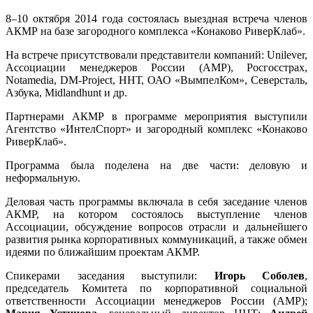
8–10 октября 2014 года состоялась выездная встреча членов
АКМР на базе загородного комплекса «Конаково РиверКлаб».
На встрече присутствовали представители компаний: Unilever,
Ассоциации менеджеров России (АМР), Росгосстрах,
Notamedia, DM-Project, ННТ, ОАО «ВымпелКом», Северсталь,
Азбука, Midlandhunt и др.
Партнерами АКМР в программе мероприятия выступили
Агентство «ИнтелСпорт» и загородный комплекс «Конаково
РиверКлаб».
Программа была поделена на две части: деловую и
неформальную.
Деловая часть программы включала в себя заседание членов
АКМР, на котором состоялось выступление членов
Ассоциации, обсуждение вопросов отрасли и дальнейшего
развития рынка корпоративных коммуникаций, а также обмен
идеями по ближайшим проектам АКМР.
Спикерами заседания выступили:
Игорь Соболев
,
председатель Комитета по корпоративной социальной
ответственности Ассоциации менеджеров России (АМР);