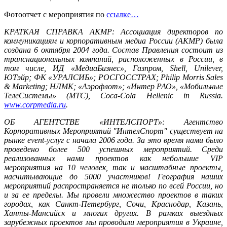
Фотоотчет с мероприятия по
ссылке…
КРАТКАЯ СПРАВКА АКМР: Ассоциация директоров по
коммуникациям и корпоративным медиа России (АКМР) была
создана 6 октября 2004 года. Состав Правления состоит из
транснациональных компаний, расположенных в России, в
том числе, ИД «МедиаБизнес», Газпром, Shell, Unilever,
ЮТэйр; ФК «УРАЛСИБ»; РОСГОССТРАХ; Philip Morris Sales
& Marketing; НЛМК; «Аэрофлот»; «Интер РАО», «Мобильные
ТелеСистемы» (МТС), Coca-Cola Hellenic in Russia.
www.corpmedia.ru
.
ОБ АГЕНТСТВЕ «ИНТЕЛСПОРТ»: Агентство
Корпоративных Мероприятий "ИнтелСпорт" существует на
рынке event-услуг с начала 2006 года. За это время нами было
проведено более 500 успешных мероприятий. Среди
реализованных нами проектов как небольшие VIP
мероприятия на 10 человек, так и масштабные проекты,
насчитывающие до 5000 участников! География наших
мероприятий распространяется не только по всей России, но
и за ее пределы. Мы провели множество проектов в таких
городах, как Санкт-Петербург, Сочи, Краснодар, Казань,
Ханты-Мансийск и многих других. В рамках выездных
зарубежных проектов мы проводили мероприятия в Украине,