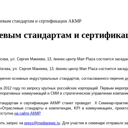
слевым стандартам и сертификации АКМР
слевым стандартам и сертифи
 Москва, ул. Сергея Макеева, 13, бизнес-центр Marr Plaza состоится зас
 Москва, ул. Сергея Макеева, 13, бизнес-центр Marr Plaza состоится засе
еречня основных индустриальных стандартов, согласованного перечня д
 2012 году по запросу крупных российских корпораций. Первым меропри
поративных коммуникаций и СМИ в стратегическом управлении компани
тандартам и сертификации АКМР станет проведет X Семинар-практику
«Отраслевые стандарты и компетенции, KPI в коммуникациях, проекта
доступна
на сайте АКМР
.
ить запрос на
press@medianews.ru
. Для участия в семинаре отправьте з