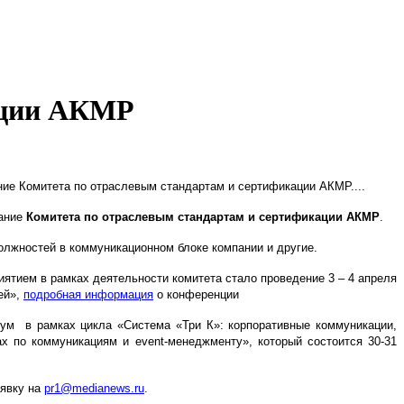
кации АКМР
едание Комитета по отраслевым стандартам и сертификации АКМР....
дание
Комитета по отраслевым стандартам и сертификации АКМР
.
олжностей в коммуникационном блоке компании и другие.
ятием в рамках деятельности комитета стало проведение 3 – 4 апреля
ей»,
подробная информация
о конференции
м в рамках цикла «Система «Три К»: корпоративные коммуникации,
х по коммуникациям и event-менеджменту», который состоится 30-31
аявку на
pr1@medianews.ru
.