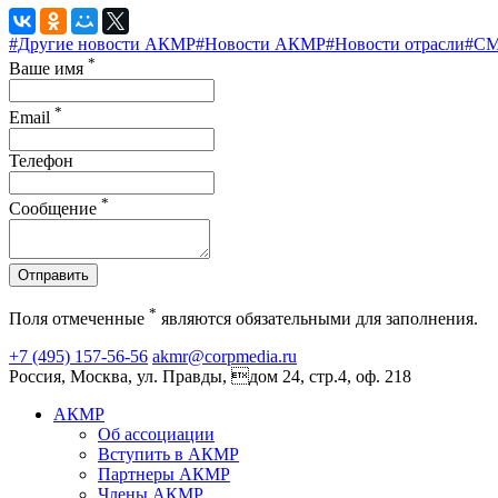
#Другие новости АКМР
#Новости АКМР
#Новости отрасли
#С
*
Ваше имя
*
Email
Телефон
*
Сообщение
Отправить
*
Поля отмеченные
являются обязательными для заполнения.
+7 (495) 157-56-56
akmr@corpmedia.ru
Россия, Москва, ул. Правды, дом 24, стр.4, оф. 218
АКМР
Об ассоциации
Вступить в АКМР
Партнеры АКМР
Члены АКМР