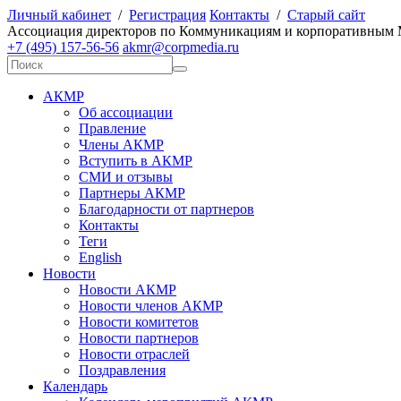
Личный кабинет
/
Регистрация
Контакты
/
Старый сайт
А
ссоциация директоров по
К
оммуникациям и корпоративным
+7 (495) 157-56-56
akmr@corpmedia.ru
АКМР
Об ассоциации
Правление
Члены АКМР
Вступить в АКМР
СМИ и отзывы
Партнеры АКМР
Благодарности от партнеров
Контакты
Теги
English
Новости
Новости АКМР
Новости членов АКМР
Новости комитетов
Новости партнеров
Новости отраслей
Поздравления
Календарь