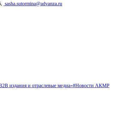
6,
sasha.sutormina@advanza.ru
В2В издания и отраслевые медиа»
#Новости АКМР