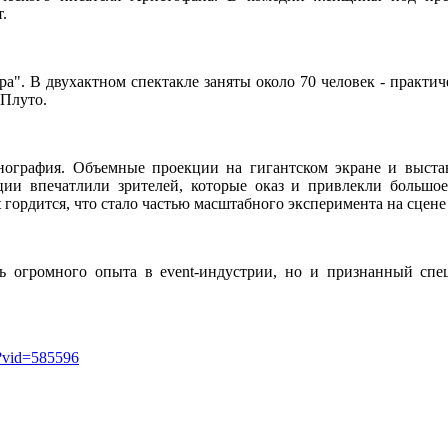
.
ра". В двухактном спектакле заняты около 70 человек - практиче
 Плуто.
енография. Объемные проекции на гигантском экране и выстав
ации впечатлили зрителей, которые оказ и привлекли больш
t гордится, что стало частью масштабного эксперимента на сцен
ль огромного опыта в event-индустрии, но и признанный спе
l?vid=585596