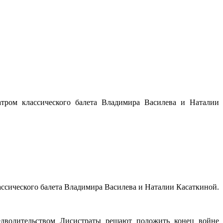
еатром классического балета Владимира Василева и Наталии
лассического балета Владимира Василева и Наталии Касаткиной.
едводительством Лисистраты решают положить конец войне