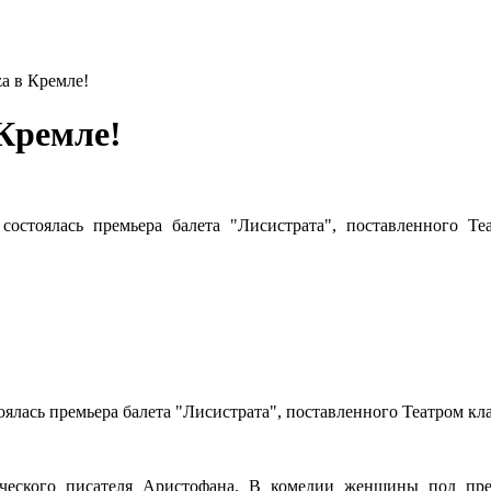
za в Кремле!
 Кремле!
состоялась премьера балета "Лисистрата", поставленного Т
оялась премьера балета "Лисистрата", поставленного Театром к
еческого писателя Аристофана. В комедии женщины под пр