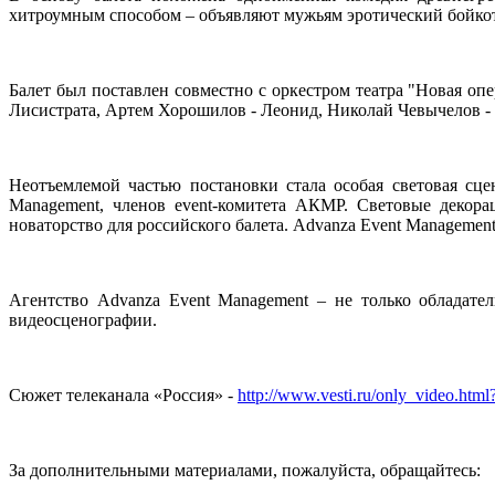
хитроумным способом – объявляют мужьям эротический бойкот
Балет был поставлен совместно с оркестром театра "Новая опе
Лисистрата, Артем Хорошилов - Леонид, Николай Чевычелов -
Неотъемлемой частью постановки стала особая световая сц
Management, членов event-комитета АКМР. Cветовые декор
новаторство для российского балета. Advanza Event Managemen
Агентство Advanza Event Management – не только обладате
видеосценографии.
Сюжет телеканала «Россия» -
http://www.vesti.ru/only_video.htm
За дополнительными материалами, пожалуйста, обращайтесь: