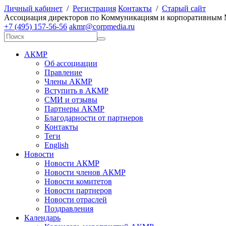
Личный кабинет
/
Регистрация
Контакты
/
Старый сайт
А
ссоциация директоров по
К
оммуникациям и корпоративным
+7 (495) 157-56-56
akmr@corpmedia.ru
АКМР
Об ассоциации
Правление
Члены АКМР
Вступить в АКМР
СМИ и отзывы
Партнеры АКМР
Благодарности от партнеров
Контакты
Теги
English
Новости
Новости АКМР
Новости членов АКМР
Новости комитетов
Новости партнеров
Новости отраслей
Поздравления
Календарь